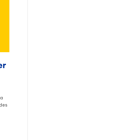
er
la
 des