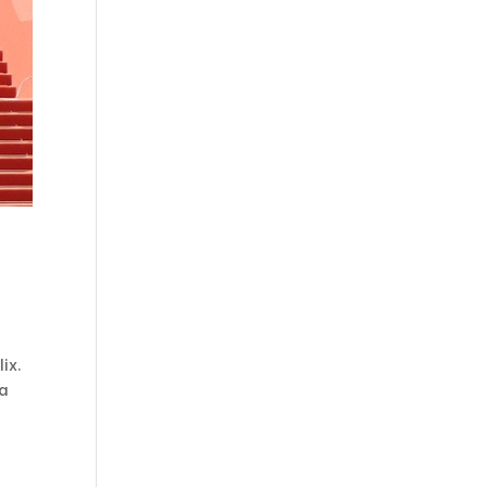
ix.
La