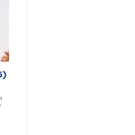
5)
el
e