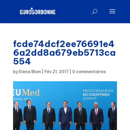
fcde74dcf2ee76691e4
6a2dd8a679eb5713ca
554
by
Elena Blum
|
Fév 21, 2017
|
0 commentaires