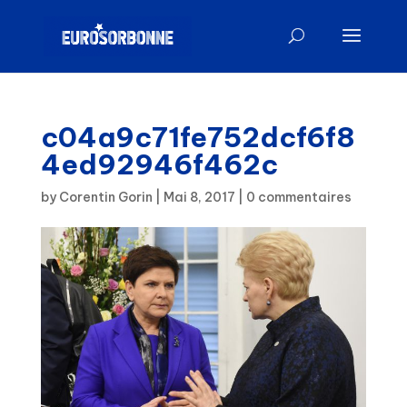
c04a9c71fe752dcf6f8
4ed92946f462c
by
Corentin Gorin
|
Mai 8, 2017
|
0 commentaires