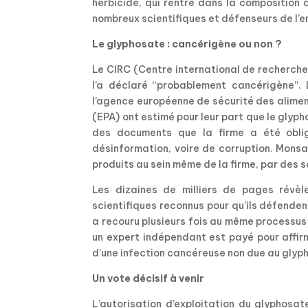
herbicide, qui rentre dans la compositio
nombreux scientifiques et défenseurs de l’
Le glyphosate : cancérigène ou non ?
Le CIRC (Centre international de recherche
l’a déclaré “probablement cancérigène”.
l’agence européenne de sécurité des alimen
(EPA) ont estimé pour leur part que le glyp
des documents que la firme a été oblig
désinformation, voire de corruption. Mons
produits au sein même de la firme, par des 
Les dizaines de milliers de pages rév
scientifiques reconnus pour qu’ils défende
a recouru plusieurs fois au même processus 
un expert indépendant est payé pour affirm
d’une infection cancéreuse non due au glyp
Un vote décisif à venir
L’autorisation d’exploitation du glyphosa