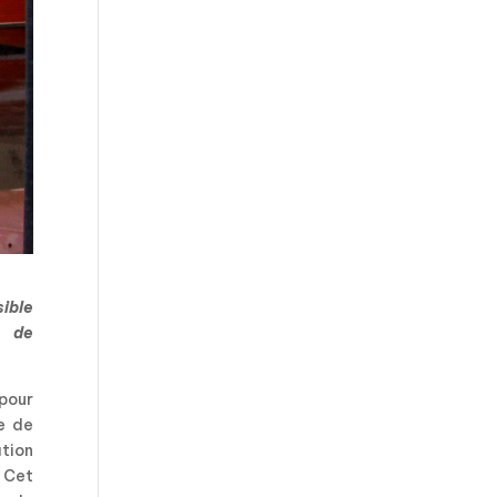
ible
e de
 pour
e de
ation
 Cet