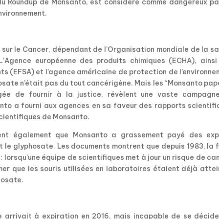
n du Roundup de Monsanto, est considéré comme dangereux pa
environnement.
 sur le Cancer, dépendant de l’Organisation mondiale de la s
 L’Agence européenne des produits chimiques (ECHA), ainsi
ts (EFSA) et l’agence américaine de protection de l’environn
hosate n’était pas du tout cancérigène. Mais les “Monsanto pap
ée de fournir à la justice, révèlent une vaste campagn
anto a fourni aux agences en sa faveur des rapports scientif
scientifiques de Monsanto.
èlent également que Monsanto a grassement payé des exp
nt le glyphosate. Les documents montrent que depuis 1983, la 
: lorsqu’une équipe de scientifiques met à jour un risque de ca
er que les souris utilisées en laboratoires étaient déjà atte
hosate.
te arrivait à expiration en 2016, mais incapable de se décid