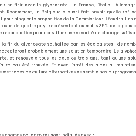
r en finir avec le glyphosate : la France, l’Italie, l’Allemag
nt. Récemment, la Belgique a aussi fait savoir qu’elle refus
t pour bloquer la proposition de la Commission : il faudrait en 
roupe de quatre pays représentant au moins 35% de la popula
de reconduction pour constituer une minorité de blocage suffisa
 la fin du glyphosate souhaitée par les écologistes : de nom
 accepteront probablement une solution temporaire. Le glypho
te, et renouvelé tous les deux ou trois ans, tant qu’une sol
n’aura pas été trouvée. Et avec l’arrêt des aides au maintie
 de méthodes de culture alternatives ne semble pas au program
es champs obligatoires sont indiqués avec
*