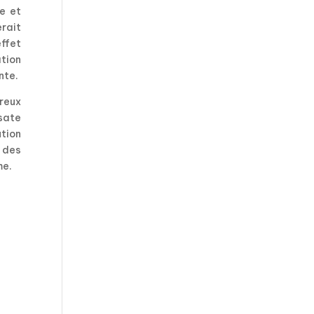
ne et
erait
effet
tion
nte.
breux
sate
ution
n des
me.