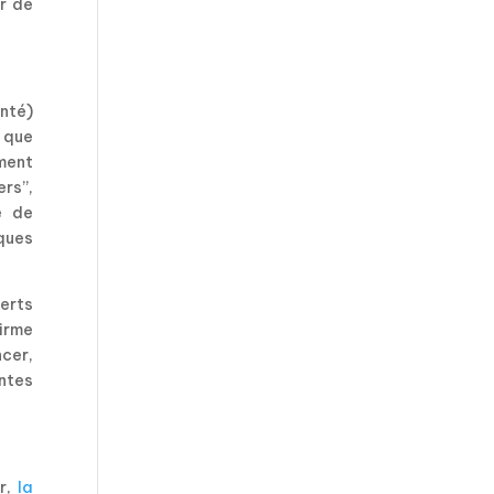
r de
anté)
 que
ement
ers”,
e de
iques
erts
firme
ncer,
intes
er,
la