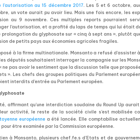
 l’autorisation au 15 décembre 2017
. Les 5 et 6 octobre, au
obre, un vote aurait pu avoir lieu. Mais une fois encore, les ex
ion au 9 novembre. Ces multiples reports pourraient servi
er l’autorisation, et a profité du laps de temps qui lui était 
e prolongation du glyphosate sur « cinq à sept ans », plutôt qu
hésion de petits pays aux économies agricoles fragiles.
posé à la firme multinationale. Monsanto a refusé d’assister 
le les députés souhaitaient interroger la compagnie sur les Mon
« ne pas avoir le sentiment que la discussion telle que proposé
jets ». Les chefs des groupes politiques du Parlement europée
ient interdits d’entrée au Parlement européen.
 glyphosate
té, affirmant qu’une interdiction soudaine du Round Up aurai
ur activité, le reste de la société civile s’est mobilisée c
citoyenne européenne
a été lancée. Elle comptabilise actuelle
sez pour être examinée par la Commission européenne.
tien à Monsanto, plusieurs chef.fe.s d’Etats et de gouvernem