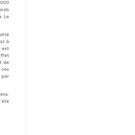
9000
iards
e. Le
alité
gaz à
e est
effet
t de
 ces
 par
yens.
t été