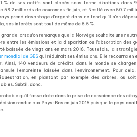
.1 % de ses actifs sont placés sous forme d’actions dans 
c 58.2 milliards de couronnes fin juin, et Nestlé avec 50.7 mill
 pays prend davantage d’argent dans ce fond qu’il n’en dépos
la, ses intérêts sont tout de même de 6.5 %.
s grande lorsqu’on remarque que la Norvège souhaite une neutr
re entre les émissions et la disparition ou l’absorption des 
été baissée de vingt ans en mars 2016. Toutefois, la stratégi
r mondial de GES
qui réduirait ses émissions. Elle recourra en 
r. Ainsi, 140 vendeurs de crédits dans le monde se chargen
nnule l’empreinte laissée dans l’environnement. Pour cela,
équestration, en plantant par exemple des arbres, ou soit
lables. Subtil, donc.
t probable qu’il fasse date dans la prise de conscience des cito
 décision rendue aux Pays-Bas en juin 2015 puisque le pays avai
e.