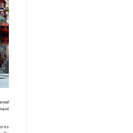
urnal
ment
dures