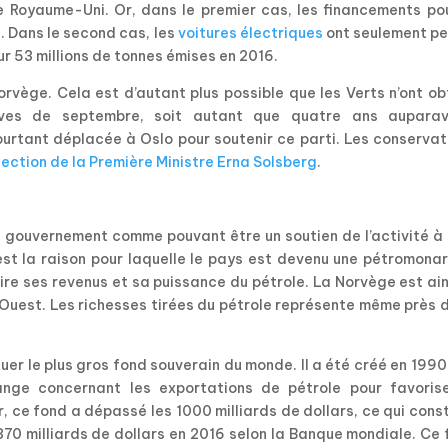
 Royaume-Uni. Or, dans le premier cas, les financements pou
. Dans le second cas, les
voitures électriques
ont seulement pe
r 53 millions de tonnes émises en 2016.
vège. Cela est d’autant plus possible que les Verts n’ont ob
tives de septembre, soit autant que quatre ans auparav
ourtant déplacée à Oslo pour soutenir ce parti. Les conserva
lection de la Première Ministre Erna Solsberg
.
le gouvernement comme pouvant être un soutien de l’activité à
est la raison pour laquelle le pays est devenu une pétromona
re ses revenus et sa puissance du pétrole. La Norvège est ain
’Ouest. Les richesses tirées du pétrole représente même près 
tuer le plus gros fond souverain du monde. Il a été créé en 1990
nge concernant les exportations de pétrole pour favorise
, ce fond a dépassé les 1000 milliards de dollars, ce qui cons
 370 milliards de dollars en 2016 selon la Banque mondiale. Ce