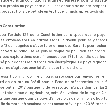
npeace et Natur og ungdom (Nature et jeunesse) pour la Norvèg
o le procès du pays nordique. Il est accusé de ne pas respect
s prospections de pétrole en Arctique, un mois après avoir sign
la Constitution
er l’article 122 de la Constitution qui dispose que le pays 
es citoyens tout en garantissant un avenir pour les générat
isé 13 compagnies à s’aventurer en mer des Barents pour reche
cent vers la banquise et plus le risque de pollution est grand 
e ces explorations sont financées par l’État, tandis que les
isé pour accentuer la transition énergétique. Le pays a quant 
: il ne s’agit pas pour lui d’une question de droit.
l’esprit commun comme un pays préoccupé par l’environnement
iard de dollars au Brésil pour le Fond de préservation de la 
seront en 2017 puisque la déforestation n’a pas diminué. En 
r faire place à l’agriculture, soit l’équivalent de la région Al
trique puisque dans ce pays d’un peu plus de 5 millions d’habit
La fin du moteur à combustion est même prévue pour 2025 tandis 