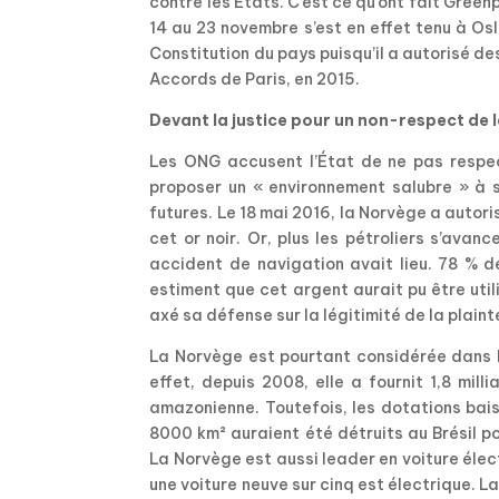
contre les États. C’est ce qu’ont fait Gree
14 au 23 novembre s’est en effet tenu à Osl
Constitution du pays puisqu’il a autorisé de
Accords de Paris, en 2015.
Devant la justice pour un non-respect de 
Les ONG accusent l’État de ne pas respect
proposer un « environnement salubre » à s
futures. Le 18 mai 2016, la Norvège a autor
cet or noir. Or, plus les pétroliers s’avan
accident de navigation avait lieu. 78 % d
estiment que cet argent aurait pu être util
axé sa défense sur la légitimité de la plainte 
La Norvège est pourtant considérée dans 
effet, depuis 2008, elle a fournit 1,8 mill
amazonienne. Toutefois, les dotations bais
8000 km² auraient été détruits au Brésil pou
La Norvège est aussi leader en voiture élec
une voiture neuve sur cinq est électrique. 