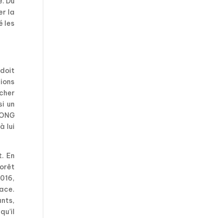
e. Du
er la
é les
doit
ions
rcher
si un
 ONG
à lui
. En
forêt
2016,
sace.
ants,
qu’il