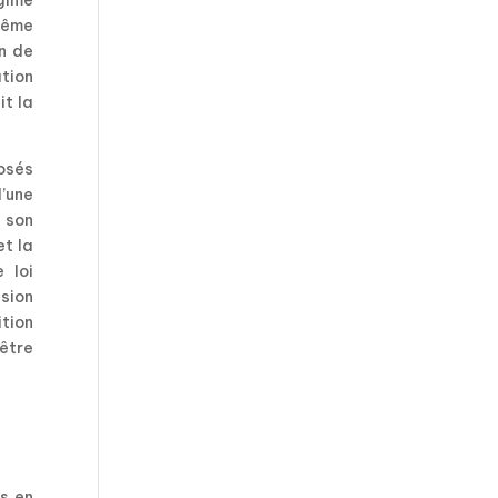
 même
in de
ation
it la
posés
d’une
e son
et la
 loi
sion
tion
être
s en