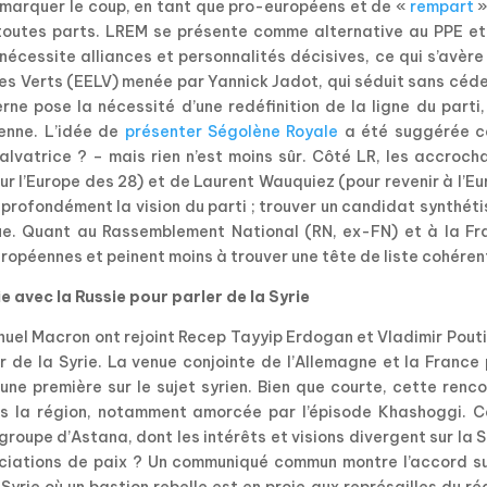
 marquer le coup, en tant que pro-européens et de «
rempart
»
 toutes parts. LREM se présente comme alternative au PPE et
cessite alliances et personnalités décisives, ce qui s’avère
les Verts (EELV) menée par Yannick Jadot, qui séduit sans céd
erne pose la nécessité d’une redéfinition de la ligne du parti
enne. L’idée de
présenter Ségolène Royale
a été suggérée c
alvatrice ? – mais rien n’est moins sûr. Côté LR, les accroc
ur l’Europe des 28) et de Laurent Wauquiez (pour revenir à l’E
t profondément la vision du parti ; trouver un candidat synthét
que. Quant au Rassemblement National (RN, ex-FN) et à la Fr
européennes et peinent moins à trouver une tête de liste cohéren
e avec la Russie pour parler de la Syrie
uel Macron ont rejoint Recep Tayyip Erdogan et Vladimir Pout
r de la Syrie. La venue conjointe de l’Allemagne et la France
une première sur le sujet syrien. Bien que courte, cette renc
ns la région, notamment amorcée par l’épisode Khashoggi. C
roupe d’Astana, dont les intérêts et visions divergent sur la S
iations de paix ? Un communiqué commun montre l’accord su
 Syrie où un bastion rebelle est en proie aux représailles du r