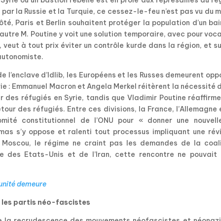
par la Russie et la Turquie, ce cessez-le-feu n’est pas vu du
té, Paris et Berlin souhaitent protéger la population d’un ba
’autre M. Poutine y voit une solution temporaire, avec pour voc
e, veut à tout prix éviter un contrôle kurde dans la région, et su
 autonomiste.
de l’enclave d’Idlib, les Européens et les Russes demeurent op
Syrie : Emmanuel Macron et Angela Merkel réitèrent la nécessité 
our des réfugiés en Syrie, tandis que Vladimir Poutine réaffirm
our des réfugiés. Entre ces divisions, la France, l’Allemagne 
mité constitutionnel de l’ONU pour « donner une nouvelle
as s’y oppose et ralenti tout processus impliquant une révi
 Moscou, le régime ne craint pas les demandes de la coali
ce des Etats-Unis et de l’Iran, cette rencontre ne pouvait 
punité demeure
 les partis néo-fascistes
e la recrudescence des mouvements néofascistes et néonazi