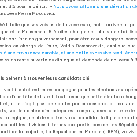
 et 3% pour le déficit. «
Nous avons affaire à une déviation cl
uropéen Pierre Moscovici.
 l’Italie que ses voisins de la zone euro, mais l’arrivée au po
Ligue et le Mouvement 5 étoiles change ses plans de stabilis
icit par l’ancien gouvernement, pour être revus dangereuseme
ssion en charge de l’euro, Valdis Dombrovskis, explique qu
s à une croissance durable, et une dette excessive rend l’éco
mission reste ouverte au dialogue et demande de nouveau à 
.
is peinent à trouver leurs candidats clé
qui vont bientôt entrer en campagne pour les élections europé
hoix d’une tête de liste. Il faut savoir que cette élection chan
et, il ne s’agit plus de scrutin par circonscription mais de 
ats, soit le nombre d’eurodéputés français, avec une tête de 
 stratégique, celui de montrer via un candidat la ligne directri
 connait les divisions internes aux partis comme Les Républi
 parti de la majorité, La République en Marche (LREM), va viv