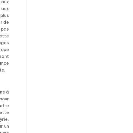
 aux
 aux
 plus
er de
, pas
ette
hages
urope
isant
ance
te.
ine à
 pour
ontre
ette
yrie,
r un
égime