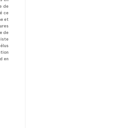
e de
é ce
me et
gures
ue de
iste
élus
tion
nd en