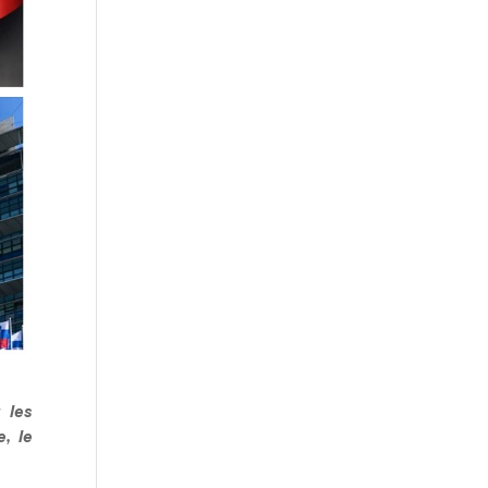
 les
, le