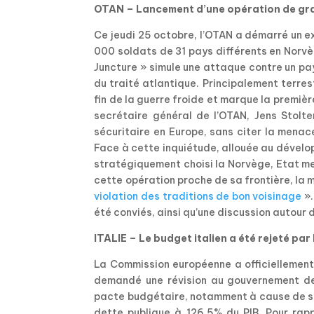
OTAN – Lancement d’une opération de gr
Ce jeudi 25 octobre, l’OTAN a démarré un e
000 soldats de 31 pays différents en Norv
Juncture » simule une attaque contre un pays
du traité atlantique. Principalement terre
fin de la guerre froide et marque la premiè
secrétaire général de l’OTAN, Jens Stolte
sécuritaire en Europe, sans citer la menac
Face à cette inquiétude, allouée au dévelo
stratégiquement choisi la Norvège, Etat m
cette opération proche de sa frontière, la 
violation des traditions de bon voisinage
».
été conviés, ainsi qu’une discussion autour
ITALIE – Le budget italien a été rejeté par
La Commission européenne a officiellement 
demandé une révision au gouvernement de 
pacte budgétaire, notamment à cause de ses 
dette publique à 126,5% du PIB. Pour rap