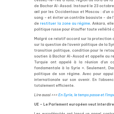
de Bachar Al-Assad. Instauré le 23 octobre 
œil par les Occidentaux et Moscou : d’un cô
sang – et éviter un contrôle baasiste – de l
de
restituer la zone au régime
. Ankara, ell
politique russe pour étouffer toute velléité
Malgré ce relatif accord sur la protection 
sur la question de l’avenir politique de la 
transition politique, condition pour le ret
soutien à Bachar Al-Assad et appelle au ret
Turquie ont appelé à la réunion d’un co
fondamentale à la Syrie ». Seulement, Dam
politique de son régime. Avec pour appui
internationale sur son avenir. En l’absen
totalement efficiente.
Lire aussi >>>
En Syrie, le temps passe et l’im
UE – Le Parlement européen veut interdire
Les eurodéputés ont lancé un appel contr