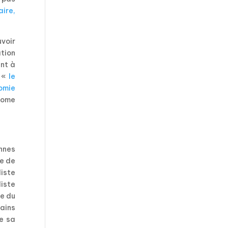
aire,
uvoir
ation
nt à
e «
le
nomie
Rome
ennes
ge de
liste
liste
ce du
cains
re sa