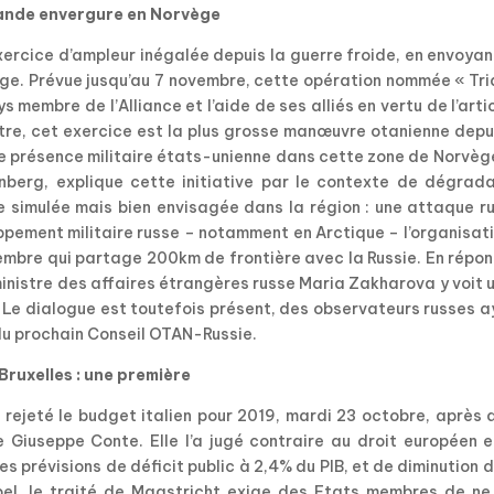
ande envergure en Norvège
xercice d’ampleur inégalée depuis la guerre froide, en envoya
ège. Prévue jusqu’au 7 novembre, cette opération nommée « Tr
 membre de l’Alliance et l’aide de ses alliés en vertu de l’arti
stre, cet exercice est la plus grosse manœuvre otanienne depu
re présence militaire états-unienne dans cette zone de Norvèg
nberg, explique cette initiative par le contexte de dégrada
e simulée mais bien envisagée dans la région : une attaque r
ppement militaire russe – notamment en Arctique – l’organisat
embre qui partage 200km de frontière avec la Russie. En répo
ministre des affaires étrangères russe Maria Zakharova y voit 
 Le dialogue est toutefois présent, des observateurs russes 
 du prochain Conseil OTAN-Russie.
 Bruxelles : une première
rejeté le budget italien pour 2019, mardi 23 octobre, après 
Giuseppe Conte. Elle l’a jugé contraire au droit européen e
prévisions de déficit public à 2,4% du PIB, et de diminution 
pel, le traité de Maastricht exige des Etats membres de ne