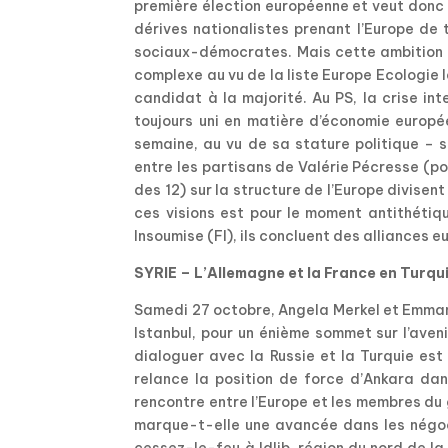
première élection européenne et veut donc
dérives nationalistes prenant l’Europe de
sociaux-démocrates. Mais cette ambition né
complexe au vu de la liste Europe Ecologie 
candidat à la majorité. Au PS, la crise int
toujours uni en matière d’économie europé
semaine, au vu de sa stature politique – s
entre les partisans de Valérie Pécresse (po
des 12) sur la structure de l’Europe divisen
ces visions est pour le moment antithéti
Insoumise (FI), ils concluent des alliances 
SYRIE – L’Allemagne et la France en Turqui
Samedi 27 octobre, Angela Merkel et Emman
Istanbul, pour un énième sommet sur l’aveni
dialoguer avec la Russie et la Turquie est 
relance la position de force d’Ankara da
rencontre entre l’Europe et les membres du g
marque-t-elle une avancée dans les négoc
cessez-le-feu à Idlib, région du nord de la