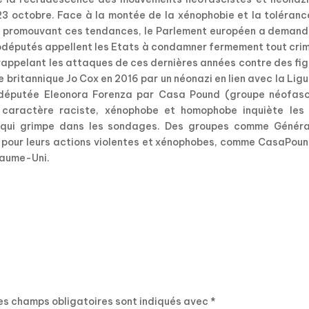
3 octobre. Face à la montée de la xénophobie et la toléranc
s promouvant ces tendances, le Parlement européen a demand
 eurodéputés appellent les Etats à condamner fermement tout cri
 rappelant les attaques de ces dernières années contre des fi
 britannique Jo Cox en 2016 par un néonazi en lien avec la Lig
rodéputée Eleonora Forenza par Casa Pound (groupe néofasc
 à caractère raciste, xénophobe et homophobe inquiète les 
e qui grimpe dans les sondages. Des groupes comme Généra
gt pour leurs actions violentes et xénophobes, comme CasaPou
oyaume-Uni.
es champs obligatoires sont indiqués avec
*