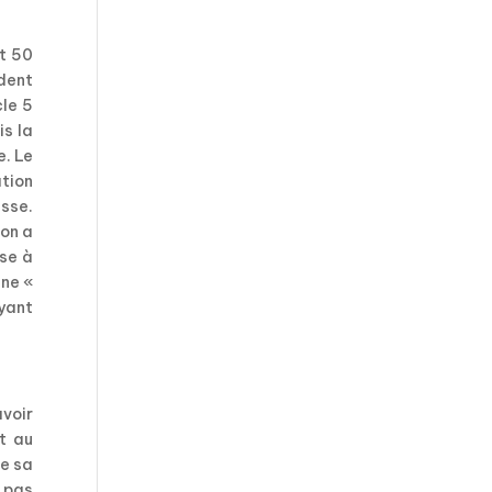
nt 50
ident
cle 5
is la
e. Le
tion
usse.
ion a
nse à
une «
ayant
avoir
t au
de sa
 pas