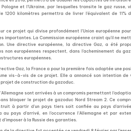
lancé en 2018, permettra de doubler les capacités de livraison 
Pologne et l’Ukraine, par lesquelles transite le gaz russe, v
 1200 kilomètres permettra de livrer l’équivalent de 11% d
sur ce projet qui divise profondément l’Union européenne pou
 importantes. La Commission européenne craint qu’il ne mett
ion. Une directive européenne, la directive Gaz, a été prop
res non européennes respectent, dans l’acheminement du gaz,
rastructures européennes.
 directive Gaz, la France a pour la première fois adoptée une pos
isme vis-à-vis de ce projet. Elle a annoncé son intention de
e projet de construction du gazoduc.
 l’Allemagne sont arrivées à un compromis permettant l’adopti
, sans bloquer le projet de gazoduc Nord Stream 2. Ce compr
ruit à partir d’un pays tiers soit confiée au pays d’arrivée
a au pays d’arrivé, en l’occurrence l’Allemagne et par exten
et d’imposer à la Russie des garanties.
 de la directive fut acceptée ce vendredi 8 février par l’ens