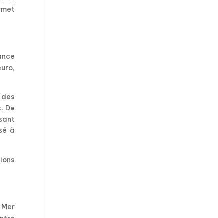
ermet
ance
euro,
s des
s. De
sant
sé à
sions
 Mer