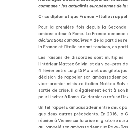
commune : les actualités européennes de la
Crise diplomatique France – Italie : rappe
Pour la première fois depuis la Seconde 
ambassadeur à Rome. La France dénonce
déclarations outrancières »
de la part des r
la France et l’Italie se sont tendues, en par
Les raisons de discordes sont multiples : 
l’Intérieur Matteo Salvini et du vice-présid
4 févier entre Luigi Di Maio et des gilets ja
décision de rappeler son ambassadeur pour 
vice-premier ministre italien Matteo Salv
sortie de crise. Il a également écrit à son
pour l’inviter à Rome. Ce dernier a refusé l’
Un tel rappel d’ambassadeur entre deux pay
que deux autres précédents. En 2016, la G
réunion à Vienne sur la crise migratoire eur
qui rappelé son ambassadeur aux Pays-Bas 