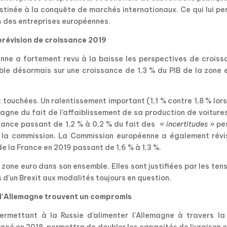
estinée à la conquête de marchés internationaux. Ce qui lui p
 des entreprises européennes.
 prévision de croissance 2019
enne a fortement revu à la baisse les perspectives de croiss
able désormais sur une croissance de 1,3 % du PIB de la zone 
t touchées. Un ralentissement important (1,1 % contre 1,8 % lor
agne du fait de l’affaiblissement de sa production de voiture
ssance passant de 1,2 % à 0,2 % du fait des
« incertitudes »
pe
on la commission. La Commission européenne a également révi
de la France en 2019 passant de 1,6 % à 1,3 %.
 zone euro dans son ensemble. Elles sont justifiées par les ten
 d’un Brexit aux modalités toujours en question.
t l’Allemagne trouvent un compromis
rmettant à la Russie d’alimenter l’Allemagne à travers la