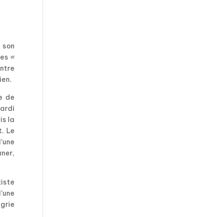
 son
des
«
entre
ien.
re de
mardi
is la
t. Le
’une
aner,
xiste
’une
ngrie