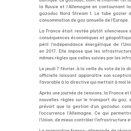
baltique. Le gazoduc, dont le chantier fut 
la Russie et l’Allemagne en contournant la 
gazoduc Nord Stream 1. Le tube gazier de
consommation de gaz annuelle de l’Europe.
La France était restée plutôt silencieuse 
conséquences économiques et géopolitiques
péril l’indépendance énergétique de l’Un
en 2017. Elle impose que les infrastructu
mêmes règles que celles suivies par les inf
Le jeudi 7 février, à la veille du vote de la
officielle laissant apparaître son sceptic
favorable à la directive qui mettait à mal l
Après une journée de tensions, la France et
nouvelles règles sur le transport du gaz
prévoit que la gestion d’un gazoduc const
l’occurrence l’Allemagne. Ce qui permettr
l’Union, de mieux contrôler l’infrastructure 
La proposition franco-allemande de révision