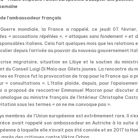
 semaine
l de l’ambassadeur français
Guerre mondiale, la France a rappelé, ce jeudi 07 février,
 des
« accusations répétées », « attaques sans fondement »
et 
esponsables italiens
.
Cela fait quelques mois que les relations 
ticulier depuis l’arrivée au pouvoir du nouveau gouvernement ital
crise migratoire, situation en Libye et le soutien du minist
ent du Conseil Luigi Di Maio aux Gilets jaunes. La rencontre du 
unes en France fut la provocation de trop pour la France qui a pr
« consultations ». L’Italie plaide, depuis, pour l’apaisemen
ini a proposé de rencontrer Emmanuel Macron pour discuter d
 homologue au ministre français de l’Intérieur Christophe Cast
invitation sous les termes « on ne me convoque pas ».
s membres de l’Union européenne est extrêmement rare. Il n’e
rèce avait rappelé son ambassadeur en Autriche à la suite d
opéenne à laquelle elle n’avait pas été conviée et en 2017 la Ho
après des critiques contre Viktor Orban.