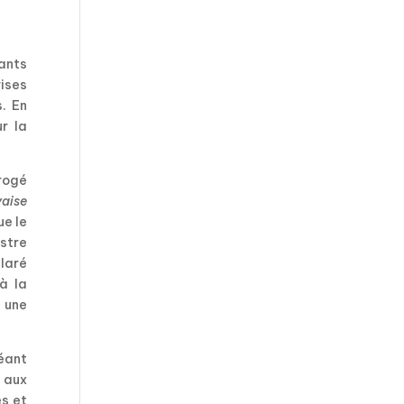
éants
rises
s. En
r la
rrogé
aise
ue le
istre
laré
à la
 une
éant
s aux
es et