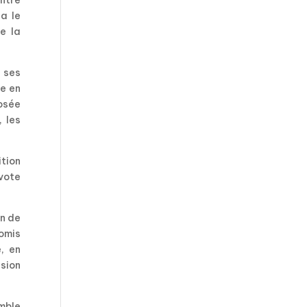
entre
ia le
e la
r ses
e en
osée
 les
ition
 vote
on de
omis
, en
sion
emble