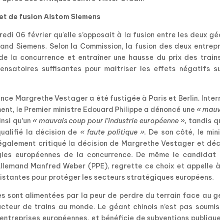
et de fusion Alstom Siemens
i 06 février qu’elle s’opposait à la fusion entre les deux g
emand Siemens. Selon la Commission, la fusion des deux entrep
 de la concurrence et entraîner une hausse du prix des train
nsatoires suffisantes pour maitriser les effets négatifs su
nce Margrethe Vestager a été fustigée à Paris et Berlin. Inte
ment, le Premier ministre Edouard Philippe a dénoncé une
« mauv
nsi qu’un
« mauvais coup pour l’industrie européenne »,
tandis q
ualifié la décision de
« faute politique ».
De son côté, le min
 également critiqué la décision de Margrethe Vestager et déc
ègles européennes de la concurrence. De même le candidat 
Allemand Manfred Weber (PPE), regrette ce choix et appelle à
istantes pour protéger les secteurs stratégiques européens.
s sont alimentées par la peur de perdre du terrain face au g
ructeur de trains au monde. Le géant chinois n’est pas soumi
entreprises européennes, et bénéficie de subventions publiqu