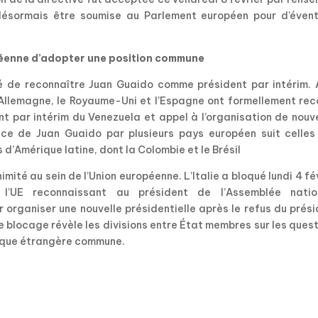
désormais être soumise au Parlement européen pour d’évent
opéenne d’adopter une position commune
 de reconnaître Juan Guaido comme président par intérim. A
l’Allemagne, le Royaume-Uni et l’Espagne ont formellement re
t par intérim du Venezuela et appel à l’organisation de nouv
ance de Juan Guaido par plusieurs pays européen suit celles
’Amérique latine, dont la Colombie et le Brésil
mité au sein de l’Union européenne. L’Italie a bloqué lundi 4 fé
 l’UE reconnaissant au président de l’Assemblée natio
 organiser une nouvelle présidentielle après le refus du prés
 blocage révèle les divisions entre État membres sur les ques
itique étrangère commune.