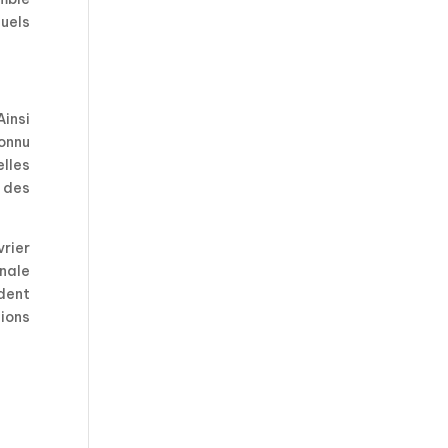
uels
insi
connu
elles
 des
vrier
nale
ident
tions