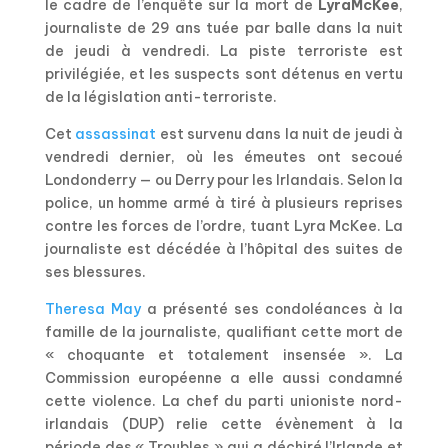
le cadre de l’enquête sur la mort de
LyraMcKee
,
journaliste de 29 ans tuée par balle dans la nuit
de jeudi à vendredi. La piste terroriste est
privilégiée, et les suspects sont détenus en vertu
de la législation anti-terroriste.
Cet
assassinat
est survenu dans la nuit de jeudi à
vendredi dernier, où les émeutes ont secoué
Londonderry — ou Derry pour les Irlandais. Selon la
police, un homme armé à tiré à plusieurs reprises
contre les forces de l’ordre, tuant Lyra McKee. La
journaliste est décédée à l’hôpital des suites de
ses blessures.
Theresa May
a présenté ses condoléances à la
famille de la journaliste, qualifiant cette mort de
« choquante et totalement insensée ». La
Commission européenne a elle aussi condamné
cette violence. La chef du parti unioniste nord-
irlandais (DUP) relie cette évènement à la
période des « Troubles » qui a déchiré l’Irlande et