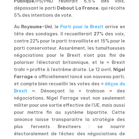
Publique
/PS/PND réunirait 6,5% des voix,
dépassant le parti
Debout La France
, qui récolte
5% des intentions de vote.
Au
Royaume-Uni
, le
Parti pour le Brexit
arrive en
tête des sondages. Il recueillerait
27
% des voix,
contre 22% pour le parti travailliste et 15% pour le
parti conservateur. Assurément, les tumultueuses
négociations pour le Brexit n’ont pas fini de
polariser l’électorat britannique, et le « Brexit
trahi » profite à l’extrême droite. Le 12 avril,
Nigel
Farrage
a officiellement lancé son nouveau parti,
et compte bien recueillir les votes des «
déçus du
Brexit
». Dénonçant la « trahison » des
négociations, Nigel Farrage veut non seulement
militer pour une sortie effective de l’UE, mais aussi
pour mettre fin au système bipartite. Cette
annonce laisse transparaitre la stratégie des
plus fervents Brexiteers : se nourrir
électoralement de l’échec des négociations de