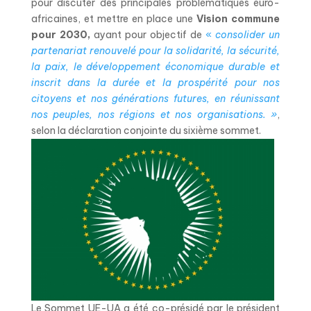
pour discuter des principales problématiques euro-
africaines, et mettre en place une
Vision commune
pour 2030,
ayant pour objectif de
«
consolider un
partenariat renouvelé pour la solidarité, la sécurité,
la paix, le développement économique durable et
inscrit dans la durée et la prospérité pour nos
citoyens et nos générations futures, en réunissant
nos peuples, nos régions et nos organisations. »
,
selon la déclaration conjointe du sixième sommet.
Le Sommet UE-UA a été co-présidé par le président