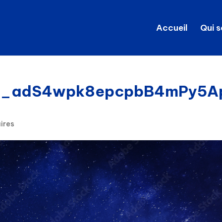
Accueil
Qui 
3_adS4wpk8epcpbB4mPy5A
ires