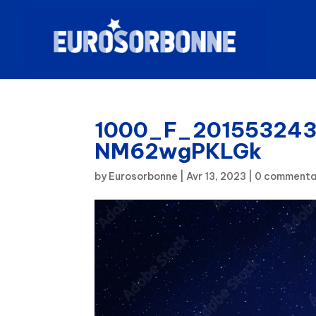
1000_F_20155324
NM62wgPKLGk
by
Eurosorbonne
|
Avr 13, 2023
|
0 commenta