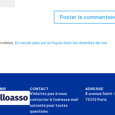
sirables.
En savoir plus sur la façon dont les données de vos
NIR
CONTACT
ADRESSE
N’hésitez pas à nous
8 avenue Saint
contacter à l’adresse mail
75012 Paris
suivante pour toutes
questions :