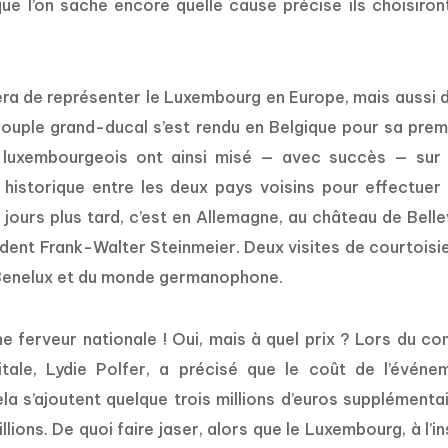
ue l’on sache encore quelle cause précise ils choisiron
sera de représenter le Luxembourg en Europe, mais aussi 
ouple grand-ducal s’est rendu en Belgique pour sa prem
ins luxembourgeois ont ainsi misé — avec succès — sur
te historique entre les deux pays voisins pour effectuer 
 jours plus tard, c’est en Allemagne, au château de Belle
ident Frank-Walter Steinmeier. Deux visites de courtoisie
 Benelux et du monde germanophone.
ne ferveur nationale ! Oui, mais à quel prix ? Lors du con
ale, Lydie Polfer, a précisé que le coût de l’événe
cela s’ajoutent quelque trois millions d’euros supplémentai
llions. De quoi faire jaser, alors que le Luxembourg, à l’in