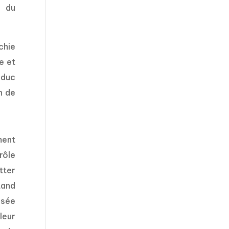
s du
chie
e et
-duc
n de
ment
rôle
tter
tand
nsée
leur