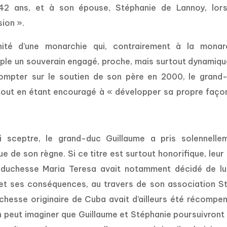
, 42 ans, et à son épouse, Stéphanie de Lannoy, lor
ion ».
té d’une monarchie qui, contrairement à la monar
ple un souverain engagé, proche, mais surtout dynamiqu
u compter sur le soutien de son père en 2000, le grand
tout en étant encouragé à « développer sa propre faço
i sceptre, le grand-duc Guillaume a pris solennelle
 de son règne. Si ce titre est surtout honorifique, leur 
-duchesse Maria Teresa avait notamment décidé de lu
et ses conséquences, au travers de son association
S
duchesse originaire de Cuba avait d’ailleurs été récompe
eut imaginer que Guillaume et Stéphanie poursuivront 