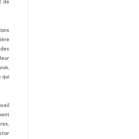
t de
dans
ière
 des
leur
vue,
 qui
seil
ment
res,
star