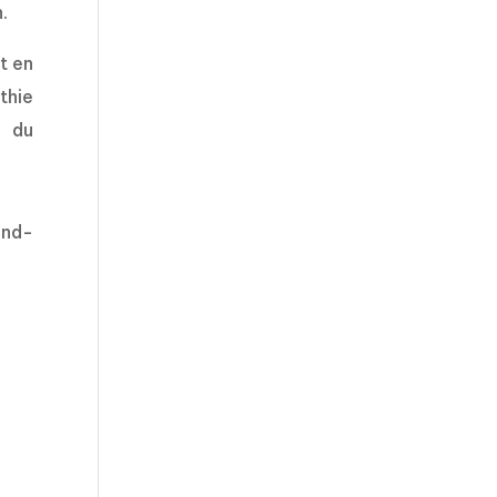
.
t en
thie
e du
and-