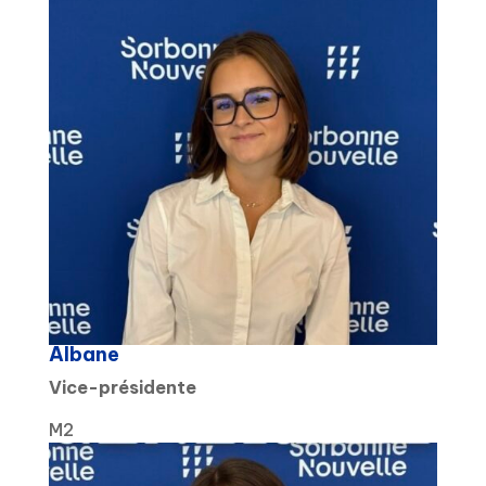
Albane
Vice-présidente
M2