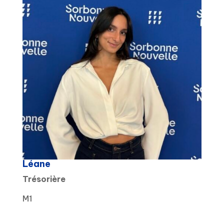
Léane
Trésorière
M1