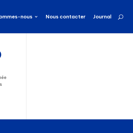
sommes-nous
Nous contacter
Journal
)
rnée
és