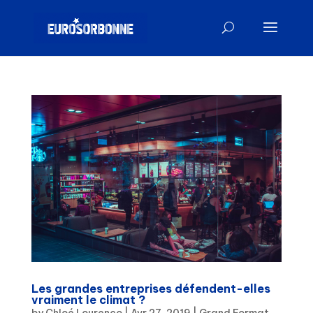
Les grandes entreprises défendent-elles
vraiment le climat ?
by
Chloé Lourenço
|
Avr 27, 2019
|
Grand Format