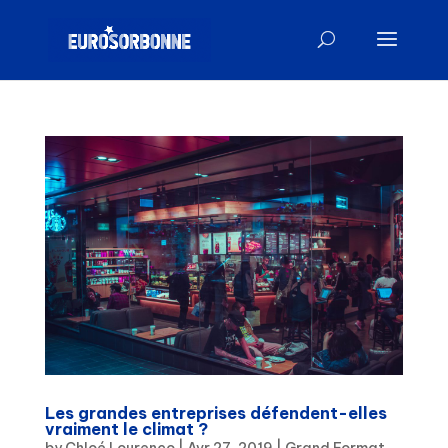
Les grandes entreprises défendent-elles
vraiment le climat ?
by
Chloé Lourenço
|
Avr 27, 2019
|
Grand Format