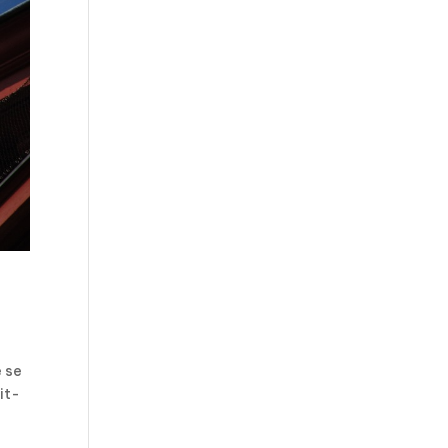
e se
it-