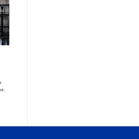
e
ue,