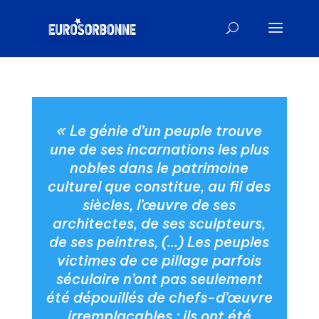
« Le génie d’un peuple trouve
une de ses incarnations les plus
nobles dans le patrimoine
culturel que constitue, au fil des
siècles, l’œuvre de ses
architectes, de ses sculpteurs,
de ses peintres, (…) Les peuples
victimes de ce pillage parfois
séculaire n’ont pas seulement
été dépouillés de chefs-d’œuvre
irremplaçables : ils ont été