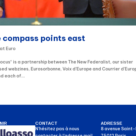
e compass points east
at Euro
ocus“ is a partnership between The New Federalist, our sister
ased webzines, Eurosorbonne, Voix d’Europe and Courrier d’Euro
d each of...
NIR
CONTACT
ADRESSE
N’hésitez pas à nous
8 avenue Saint
contacter à l’adresse mail
75012 Paris