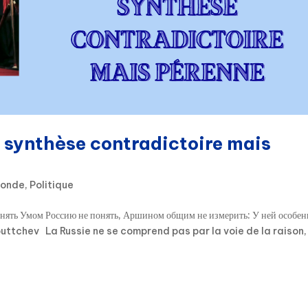
 synthèse contradictoire mais
Monde
,
Politique
ять Умом Россию не понять, Аршином общим не измерить: У ней особен
Tiouttchev La Russie ne se comprend pas par la voie de la raison,