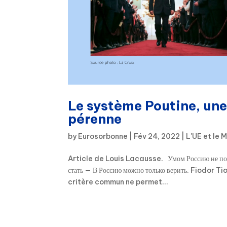
Le système Poutine, une
pérenne
by
Eurosorbonne
|
Fév 24, 2022
|
L'UE et le 
Article de Louis Lacausse. Умом Россию не пон
стать — В Россию можно только верить. Fiodor 
critère commun ne permet...