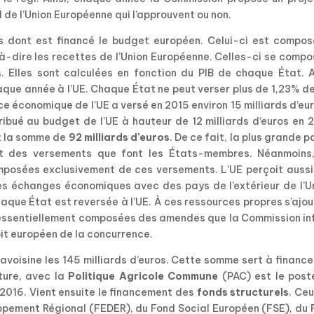
de l’Union Européenne qui l’approuvent ou non.
s dont est financé le budget européen. Celui-ci est compos
-à-dire les recettes de l’Union Européenne. Celles-ci se comp
Elles sont calculées en fonction du PIB de chaque État. Ai
aque année à l’UE. Chaque État ne peut verser plus de 1,23% d
ce économique de l’UE a versé en 2015 environ 15 milliards d’eu
ribué au budget de l’UE à hauteur de 12 milliards d’euros en 
nt la somme de
92 milliards d’euros
. De ce fait, la plus grande p
nt des versements que font les États-membres. Néanmoins,
mposées exclusivement de ces versements. L’UE perçoit aussi
es échanges économiques avec des pays de l’extérieur de l’Un
aque État est reversée à l’UE. À ces ressources propres s’ajo
t essentiellement composées des amendes que la Commission in
oit européen de la concurrence.
voisine les 145 milliards d’euros. Cette somme sert à finance
ture, avec la
Politique Agricole Commune
(PAC) est le post
 2016. Vient ensuite le financement des
fonds structurels
. Ce
pement Régional (FEDER), du Fond Social Européen (FSE), du 