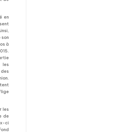
é en
osent
nsi,
e son
ros à
2015.
artie
 les
 des
ion.
utent
flige
r les
e de
ux-ci
Fond