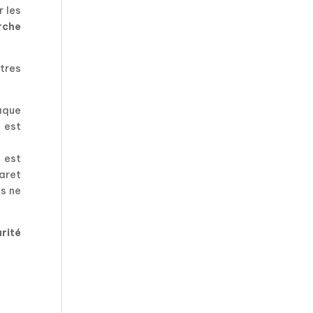
 les
rche
utres
haque
 est
l est
aret
ls ne
rité