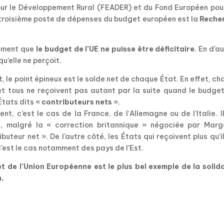
ur le Développement Rural (FEADER) et du Fond Européen pour
 troisième poste de dépenses du budget européen est la
Reche
lement que
le budget de l’UE ne puisse être déficitaire
. En d’a
u’elle ne perçoit.
, le point épineux est le solde net de chaque État. En effet, c
et tous ne reçoivent pas autant par la suite quand le budget
États dits «
contributeurs nets
».
ent, c’est le cas de la France, de l’Allemagne ou de l’Italie. I
, malgré la « correction britannique » négociée par Marg
uteur net ». De l’autre côté, les États qui reçoivent plus qu’i
C’est le cas notamment des pays de l’Est.
t de l’Union Européenne est le plus bel exemple de la solida
.