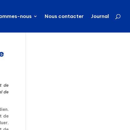
sommes-nous
Nous contacter
Journal
e
t de
al de
dien.
et de
uer.
et de