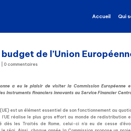
Accueil
Qui 
u budget de l’Union Européenn
e
|
0 commentaires
onne a eu le plaisir de visiter la Commission Européenne e
es Instruments financiers innovants au Service Financier Centr
(UE) est un élément essentiel de son fonctionnement au quoti
 l’UE réalise le plus gros effort au monde de redistribution 
ré dès les Traités de Rome, celui-ci n’a eu de cesse d’évol
ui le régi. Ainsi, chaque année la Commission propose un proj