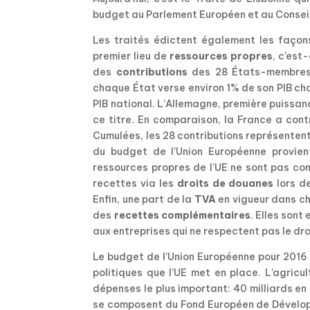
budget au Parlement Européen et au Conseil 
Les traités édictent également les façon
premier lieu de
ressources propres
, c’est
des
contributions
des 28 États-membres. 
chaque État verse environ 1% de son PIB ch
PIB national. L’Allemagne, première puissan
ce titre. En comparaison, la France a cont
Cumulées, les 28 contributions représente
du budget de l’Union Européenne provie
ressources propres de l’UE ne sont pas co
recettes via les
droits de douanes
lors d
Enfin, une part de la
TVA
en vigueur dans ch
des
recettes complémentaires
. Elles son
aux entreprises qui ne respectent pas le dr
Le budget de l’Union Européenne pour 2016 a
politiques que l’UE met en place. L’agricul
dépenses le plus important: 40 milliards en
se composent du Fond Européen de Dévelop