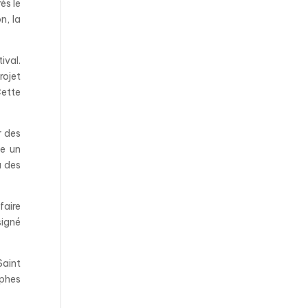
̀s le
n, la
tival.
rojet
Cette
r des
se un
u des
faire
igné
Saint
aphes