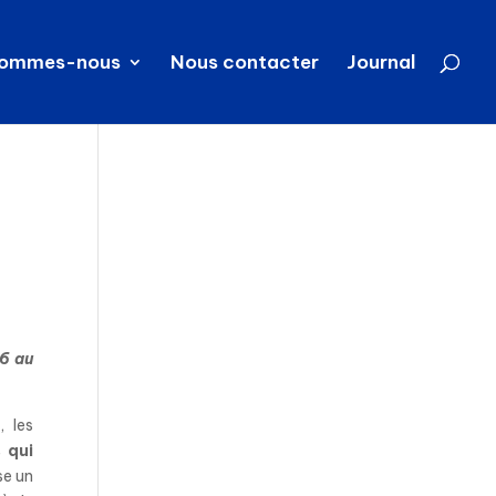
sommes-nous
Nous contacter
Journal
16 au
, les
 qui
se un