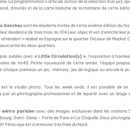
phie. La programmation s’articule autour de la sélection d’un jury apre
al, d’invités et de la carte blanche de la marraine de cette éditio
go Sanchez
sont les résidents invités de cette sixième édition du fes
leur résidence de trois mois au 104.Leur objectif est d’enrichir leur p
attendent » réalisé en Espagne sur le quartier Orcasur de Madrid. 
aison entre les deux quartiers.
 pas oubliés avec
« Little Circulation(s) »
, l’exposition à hauteu
moins de 1m45. Petite nouveauté de cette année, l’équipe propo
chaque panneau un jeu : mémory, jeu de logique ou encore le je
’est le studio photo. Tous les week-ends, il est possible de se 
s par un photographe professionnel et de repartir avec un tirage s
e métro parisien
avec des images exclusives dans les stations 
xembourg, Saint-Denis – Porte de Paris et La Chapelle. Deux photogr
tif Périscope est à retrouver à la Gare du Nord.