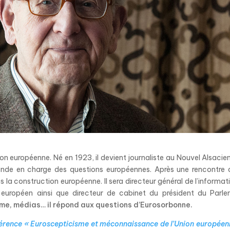
on européenne. Né en 1923, il devient journaliste au Nouvel Alsacie
Monde en charge des questions européennes. Après une rencontre
a construction européenne. Il sera directeur général de l’informat
européen ainsi que directeur de cabinet du président du Parl
sme, médias… il répond aux questions d’Eurosorbonne.
férence « Euroscepticisme et méconnaissance de l’Union européen