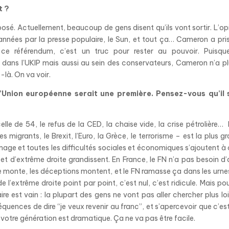
t ?
 posé. Actuellement, beaucoup de gens disent qu’ils vont sortir. L’op
nnées par la presse populaire, le Sun, et tout ça… Cameron a pri
 ce référendum, c’est un truc pour rester au pouvoir. Puisqu
dans l’UKIP mais aussi au sein des conservateurs, Cameron n’a pl
té-là. On va voir.
’Union européenne serait une première. Pensez-vous qu’il 
elle de 54, le refus de la CED, la chaise vide, la crise pétrolière… I
s migrants, le Brexit, l’Euro, la Grèce, le terrorisme – est la plus g
ômage et toutes les difficultés sociales et économiques s’ajoutent à 
 et d’extrême droite grandissent. En France, le FN n’a pas besoin d’
ne monte, les déceptions montent, et le FN ramasse
ça dans les urne
e l’extrême droite point par point, c’est nul, c’est ridicule. Mais pou
re est vain : la plupart des gens ne vont pas aller chercher plus loi
uences de dire “je veux revenir au franc”, et s’apercevoir que c’es
 votre génération
est dramatique. Ça ne va pas être facile.