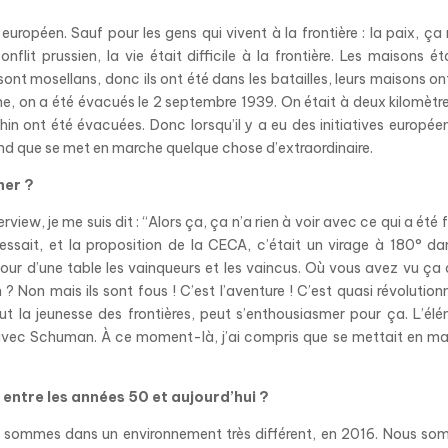
 européen. Sauf pour les gens qui vivent à la frontière : la paix, ça
flit prussien, la vie était difficile à la frontière. Les maisons ét
t mosellans, donc ils ont été dans les batailles, leurs maisons on
ine, on a été évacués le 2 septembre 1939. On était à deux kilomètr
Rhin ont été évacuées. Donc lorsqu’il y a eu des initiatives europée
nd que se met en marche quelque chose d’extraordinaire.
ner ?
ew, je me suis dit : “Alors ça, ça n’a rien à voir avec ce qui a été f
éressait, et la proposition de la CECA, c’était un virage à 180° da
tour d’une table les vainqueurs et les vaincus. Où vous avez vu ça
? Non mais ils sont fous ! C’est l’aventure ! C’est quasi révolutionn
t la jeunesse des frontières, peut s’enthousiasmer pour ça. L’él
 avec Schuman. À ce moment-là, j’ai compris que se mettait en m
 entre les années 50 et aujourd’hui ?
us sommes dans un environnement très différent, en 2016. Nous s