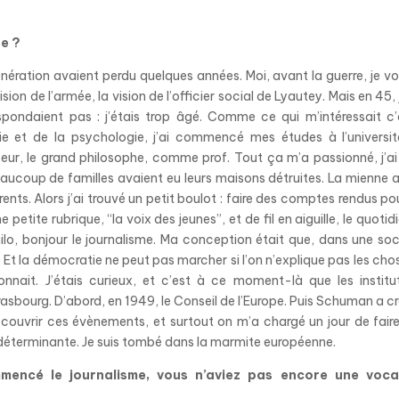
pe ?
nération avaient perdu quelques années. Moi, avant la guerre, je vo
sion de l’armée, la vision de l’officier social de Lyautey. Mais en 45, 
pondaient pas : j’étais trop âgé. Comme ce qui m’intéressait c’
phie et de la psychologie, j’ai commencé mes études à l’universi
eur, le grand philosophe, comme prof. Tout ça m’a passionné, j’ai f
eaucoup de familles avaient eu leurs maisons détruites. La mienne a
rents. Alors j’ai trouvé un petit boulot : faire des comptes rendus po
petite rubrique, “la voix des jeunes”, et de fil en aiguille, le quotidi
ilo, bonjour le journalisme. Ma conception était que, dans une soc
Et la démocratie ne peut pas marcher si l’on n’explique pas les cho
nnait. J’étais curieux, et c’est à ce moment-là que les institu
bourg. D’abord, en 1949, le Conseil de l’Europe. Puis Schuman a cr
 couvrir ces évènements, et surtout on m’a chargé un jour de fair
, déterminante. Je suis tombé dans la marmite européenne.
mencé le journalisme, vous n’aviez pas encore une voca