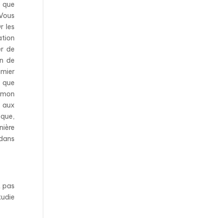
e que
 Vous
r les
ation
er de
on de
emier
z que
e mon
n aux
oque,
nière
 dans
t pas
tudie