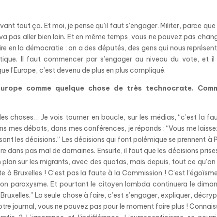
ant tout ça. Et moi, je pense qu’il faut s’engager. Militer, parce que 
e va pas aller bien loin. Et en même temps, vous ne pouvez pas chang
roire en la démocratie ; on a des députés, des gens qui nous représent
litique. Il faut commencer par s’engager au niveau du vote, et il
e que l’Europe, c’est devenu de plus en plus compliqué.
 l’Europe comme quelque chose de très technocrate. Com
des choses… Je vois tourner en boucle, sur les médias, “c’est la fa
Dans mes débats, dans mes conférences, je réponds : “Vous me laisse
 sont les décisions.” Les décisions qui font polémique se prennent à P
re dans pas mal de domaines. Ensuite, il faut que les décisions prise
n plan sur les migrants, avec des quotas, mais depuis, tout ce qu’on 
ute à Bruxelles ! C’est pas la faute à la Commission ! C’est l’égoïsm
 son paroxysme. Et pourtant le citoyen lambda continuera le dima
 Bruxelles.” La seule chose à faire, c’est s’engager, expliquer, décry
otre journal, vous ne pouvez pas pour le moment faire plus ! Connai