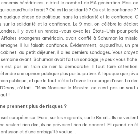
es ennemis héréditaires, c’était le combat de MA génération. Mais c
i aujourd’hui le ferait ? Où est la solidarité ? Où est la confiance ?
 quelque chose de politique, sans la solidarité et la confiance. O
sur la solidarité et la confiance. Le 9 mai, on célèbre la déclar
ondres, il y avait un rendez-vous avec les États-Unis pour parl
s Affaires étrangères américain, avait confié à Schuman la missi
lemagne. Il lui faisait confiance. Évidemment, aujourd’hui, un pr
 cabinet, au petit déjeuner, il a les derniers sondages. Vous croye
ou la semaine avant, Schuman
avait fait un sondage, je peux vous fich
 on est pas en train de nier la démocratie. Il faut faire attentio
défendre une opinion publique plus participative. À l’époque que j’év
nion publique, et que le tout c’était d’avoir le courage d’oser. La der
’Orsay, c’était : “Mais Monsieur le Ministre, ce n’est pas un saut
faut !
 ne prennent plus de risques ?
seil européen sur l’Euro, sur les migrants, sur le Brexit… Ils ne veulen
 veulent rien dire, ils ne prévoient rien de concret. Et quand on é
 confusion et d’une ambiguïté voulue…