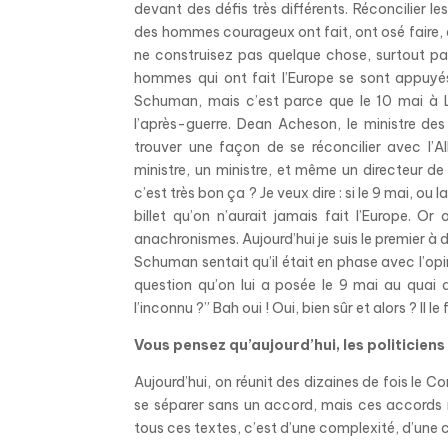
devant des défis très différents. Réconcilier l
des hommes courageux ont fait, ont osé faire, qu
ne construisez pas quelque chose, surtout pas
hommes qui ont fait l’Europe se sont appuyés 
Schuman, mais c’est parce que le 10 mai à L
l’après-guerre. Dean Acheson, le ministre de
trouver une façon de se réconcilier avec l’Al
ministre, un ministre, et même un directeur de
c’est très bon ça ? Je veux dire : si le 9 mai, 
billet qu’on n’aurait jamais fait l’Europe. Or
anachronismes. Aujourd’hui je suis le premier à 
Schuman
sentait qu’il était en phase avec l’opi
question qu’on lui a posée le 9 mai au quai d
l’inconnu ?” Bah oui ! Oui, bien sûr et alors ? Il le 
Vous pensez qu’aujourd’hui, les politiciens
Aujourd’hui, on réunit des dizaines de fois le Con
se séparer sans un accord, mais ces accords ne
tous ces textes, c’est d’une complexité, d’une