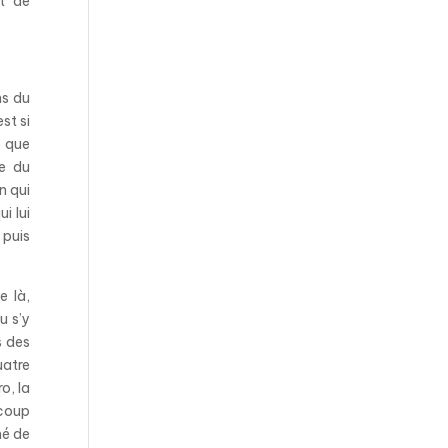
it de
ns du
st si
e que
se du
n qui
i lui
 puis
e là,
u s’y
s des
uatre
o, la
ucoup
mé de