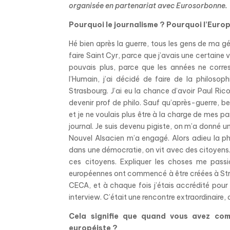
organisée en partenariat avec Eurosorbonne.
Pourquoi le journalisme ? Pourquoi l’Euro
Hé bien après la guerre, tous les gens de ma gé
faire Saint Cyr, parce que j’avais une certaine vi
pouvais plus, parce que les années ne corres
l’Humain, j’ai décidé de faire de la philoso
Strasbourg. J’ai eu la chance d’avoir Paul Rico
devenir prof de philo. Sauf qu’après-guerre, b
et je ne voulais plus être à la charge de mes pa
journal. Je suis devenu pigiste, on m’a donné une 
Nouvel Alsacien m’a engagé. Alors adieu la ph
dans une démocratie, on vit avec des citoyens. 
ces citoyens. Expliquer les choses me passio
européennes ont commencé à être créées à Stras
CECA, et à chaque fois j’étais accrédité pour
interview. C’était une rencontre extraordinaire
Cela signifie que quand vous avez com
européiste ?