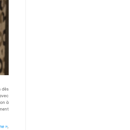
n dès
 avec
ion à
ement
ne »
,