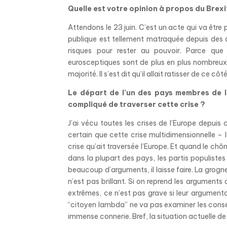
Quelle est votre opinion à propos du Brexi
Attendons le 23 juin. C’est un acte qui va être
publique est tellement matraquée depuis des a
risques pour rester au pouvoir. Parce que
eurosceptiques sont de plus en plus nombreux 
majorité. Il s’est dit qu’il allait ratisser de ce cô
Le départ de l’un des pays membres de l
compliqué de traverser cette crise ?
J’ai vécu toutes les crises de l’Europe depuis c
certain que cette crise multidimensionnelle – le
crise qu’ait traversée l’Europe. Et quand le ch
dans la plupart des pays, les partis populistes
beaucoup d’arguments, il laisse faire. La grog
n’est pas brillant. Si on reprend les arguments d
extrêmes, ce n’est pas grave si leur argumentai
“citoyen lambda” ne va pas examiner les conséq
immense connerie. Bref, la situation
actuelle de