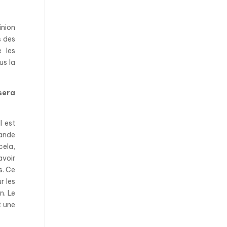
inion
s des
e les
us la
sera
l est
rande
cela,
avoir
s. Ce
r les
n. Le
t une