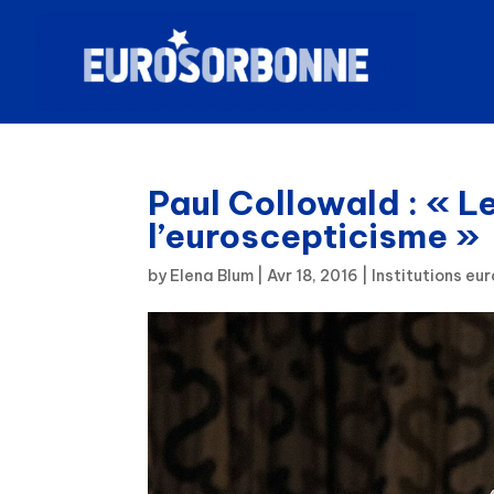
Paul Collowald : « L
l’euroscepticisme »
by
Elena Blum
|
Avr 18, 2016
|
Institutions e