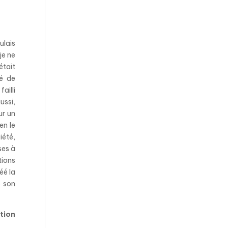
ulais
je ne
était
té de
ailli
ussi,
ur un
en le
iété,
ses à
tions
éé la
e son
tion