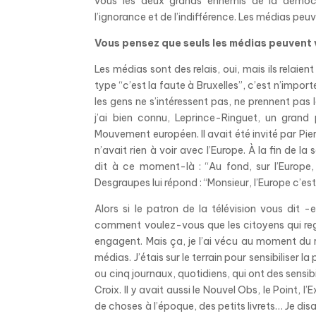
vous les deux grands ennemis de la démocrat
l’ignorance et de l’indifférence. Les médias peuve
Vous pensez que seuls les médias peuvent 
Les médias sont des relais, oui, mais ils relai
type “c’est la faute à Bruxelles”, c’est n’impor
les gens ne s’intéressent pas, ne prennent pa
j’ai bien connu, Leprince-Ringuet, un grand 
Mouvement européen. Il avait été invité par Pie
n’avait rien à voir avec l’Europe. À la fin de 
dit à ce moment-là : “Au fond, sur l’Europe
Desgraupes lui répond : “Monsieur, l’Europe c’e
Alors si le patron de la télévision vous dit -
comment voulez-vous que les citoyens qui regar
engagent. Mais ça, je l’ai vécu au moment du re
médias. J’étais sur le terrain pour sensibiliser 
ou cinq journaux, quotidiens, qui ont des sensibil
Croix. Il y avait aussi le Nouvel Obs, le Point, 
de choses à l’époque, des petits livrets… Je dis