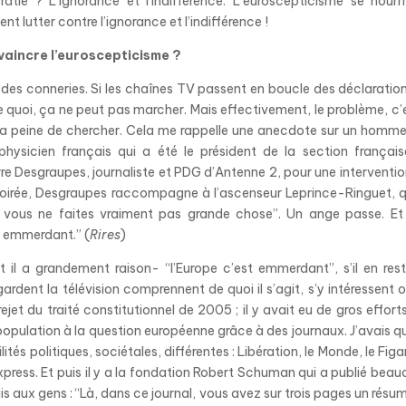
ie ? L’ignorance et l’indifférence. L’euroscepticisme se nourr
nt lutter contre l’ignorance et l’indifférence !
vaincre l’euroscepticisme ?
ent des conneries. Si les chaînes TV passent en boucle des déclaratio
te quoi, ça ne peut pas marcher. Mais effectivement, le problème, c’e
s la peine de chercher. Cela me rappelle une anecdote sur un homm
physicien français qui a été le président de la section françai
rre Desgraupes, journaliste et PDG d’Antenne 2, pour une interventio
la soirée, Desgraupes raccompagne à l’ascenseur Leprince-Ringuet, qu
, vous ne faites vraiment pas grande chose”. Un ange passe. Et
st emmerdant.” (
Rires
)
et il a grandement raison- “l’Europe c’est emmerdant”, s’il en rest
dent la télévision comprennent de quoi il s’agit, s’y intéressent o
jet du traité constitutionnel de 2005 ; il y avait eu de gros effort
la population à la question européenne grâce à des journaux. J’avais q
ités politiques, sociétales, différentes : Libération, le Monde, le Figar
l’Express. Et puis il y a la fondation Robert Schuman qui a publié bea
ais aux gens : “Là, dans ce journal, vous avez sur trois pages un résu