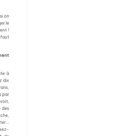
si on
er le
ent !
 faut
ment
ute à
z dix
aris,
s par
voit,
e des
nche,
pter…
ssez-