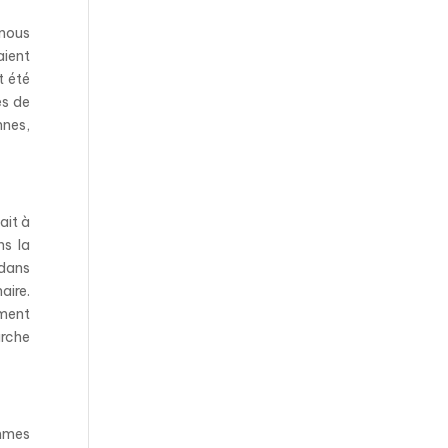
 nous
aient
t été
es de
nnes,
ait à
ns la
 dans
aire.
ément
arche
ommes