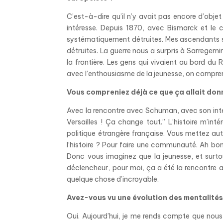
C’est-à-dire qu’il n’y avait pas encore d’objet
intéresse. Depuis 1870, avec Bismarck et le con
systématiquement détruites. Mes ascendants son
détruites. La guerre nous a surpris à Sarregem
la frontière. Les gens qui vivaient au bord du 
avec l’enthousiasme de la jeunesse, on compre
Vous compreniez déjà ce que ça allait don
Avec la rencontre avec Schuman, avec son intervi
Versailles ! Ça change tout.” L’histoire m’int
politique étrangère française. Vous mettez au
l’histoire ? Pour faire une communauté. Ah bon 
Donc vous imaginez que la jeunesse, et surtou
déclencheur, pour moi, ça a été la rencontre
quelque chose d’incroyable.
Avez-vous vu une évolution des mentalités
Oui. Aujourd’hui, je me rends compte que no