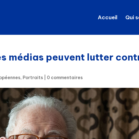
Accueil
Qui 
es médias peuvent lutter cont
uropéennes
,
Portraits
|
0 commentaires