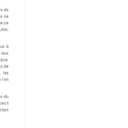
ts de
us ne
ue ce
Unis,
eur à
e aux
rpus.
ts de
, les
 l’on
es du
spect
 pays