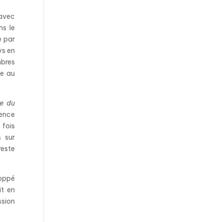
’avec
ns le
e par
ys en
mbres
ce au
ue du
tence
 fois
s sur
reste
loppé
it en
ssion