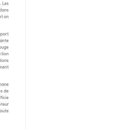
. Les
 dans
nt on
pport
ainte
Rouge
ction
tions
gnent
phane
es de
ficie
pteur
toute