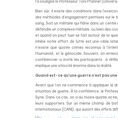
l’a souligné le Professeur Toni Pfanner (
Univers
Bien sûr, il existe des conditions dans l’exercic
des méthodes d’engagement permises sur le ter
sang. Soit un militaire qui flâne dans un centre
défendre un complexe militaire, ou bien des civ
et quand on peut tuer se fait autour de la que
inhibe notre effort de lutte est une cible late
n’existe que quatre crimes reconnus à l’inter
l’humanité, et le génocide. Souvent, on enten
conférencier a invité les participants à réfl
implique une atrocité énorme dans la réalité.
Quand est-ce qu’une guerre n’est pas une
Avant que l’on ne commence à appliquer le droi
situation de guerre. À la conférence, le
Profess
Syrie. Dans ce cas, on a au moins quatre acteurs
leurs supporters. Sur un même champ de bata
internationaux (CANI), qui auront de
s
effets
dif