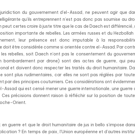
la juridiction du gouvernement d’el-Assad, ne peuvent agir que da
elligérante qu’ils entreprennent n’est pas donc pas soumise au dro
n peut certes croire à juste titre que le cas de Daech est différencié,
position importante de rebelles. Les armées russes et du Hezbollah
nement, leur présence est donc imputable à la responsabilit
 doit être considérée comme si orientée contre el-Assad. Par contr
t les rebelles, soit Daech n’ont pas le consentement du gouverne
qu’un bombardement par drone) sont des actes de guerre, qui pe
onal et doivent donc respecter les traités du droit humanitaire. Da
e sont plus rudimentaires, car elles ne sont pas réglées par toute
nt par des principes coutumiers. Ces considérations ont évidemme
’el-Assad qui est censé mener une guerre internationale, une guerre c
 Ces précisions donnent raison à réfléchir sur la position de toute
Proche-Orient.
t en guerre et que le droit humanitaire de jus in bello s’impose dan
plication ? En temps de paix, l’Union européenne et d’autres institu