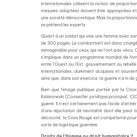
internationales utilisent la notion de proportio
mesures adoptées doivent être appropriées et n
une société démocratique. Mais la proportionna
se prétend les experts.
Quant à un soldat qui vise une femme avec son f
de 300 pages. Le combattant est donc chargé d
inimaginable pour ceux qui ne l’ont pas vécu. 
s’implique dans un programme mondial de forma
entre l’Ouest ou l’Est, gouvernement ou rebelle
internationales, durement acquises et souvent 
ainsi que, dans son exercice, la guerre n’a ni de
Bien que l’image publique portée par la Croi
Kolanowski (
Conseiller juridique principal, CI
guerre. Il n’est certainement pas facile d’entr
d’une réputation de neutralité dont elle peut ti
décroché, la Croix Rouge est compétente pour 
sorte de logistique guerrière.
Droits de l’Homme ou droit humanitaire ?