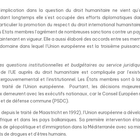
implication dans la question du droit humanitaire ne vient qu
ndant longtemps elle s’est occupée des efforts diplomatiques da
particulier la promotion du respect du droit international humanitair
es Etats
m
embres l’agrément de nombreuses sanctions contre un pa
maintenant en vigueur. Elle a aussi élaboré des accords entre ses me
domaine dans lequel l’Union européenne est la troisième puissan
s questions institutionnelles et budgétaires au service juridiq
n de l’UE auprès du droit humanitaire est compliquée par l’exis
ergouvernemental et l’institutionnel. Les États
m
embres sont à la
traité de l’Union européenne. Pourtant, les décisions majeure
aix demeurent avec les exécutifs nationaux, car le Conseil Européen 
ité et de défense commune (PSDC).
depuis le traité de Maastricht en 1992), l’Union européenne a déve
ique et dans les pays balkaniques. Sa première intervention éta
ns de géopolitique et d’immigration dans la
M
éditerranée avec sa mi
ts de drogues et d’êtres humains.