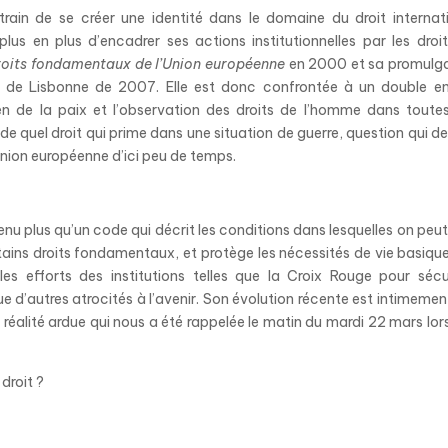
train de se créer une identité dans le domaine du droit internat
plus en plus d’encadrer ses actions institutionnelles par les droi
roits fondamentaux de l’Union européenne
en 2000 et sa promulg
té de Lisbonne de 2007. Elle est donc confrontée à un double en
ien de la paix et l’observation des droits de l’homme dans toute
de quel droit qui prime dans une situation de guerre, question qui de
’Union européenne d’ici peu de temps.
enu plus qu’un code qui décrit les conditions dans lesquelles on peut
ertains droits fondamentaux, et protège les nécessités de vie basiqu
es efforts des institutions tel
les
que la Croix Rouge pour sécu
e d’autres atrocités à l’avenir. Son évolution récente est intimement
e réalité ardue qui nous a été rappelée le matin du mardi 22 mars lor
droit ?