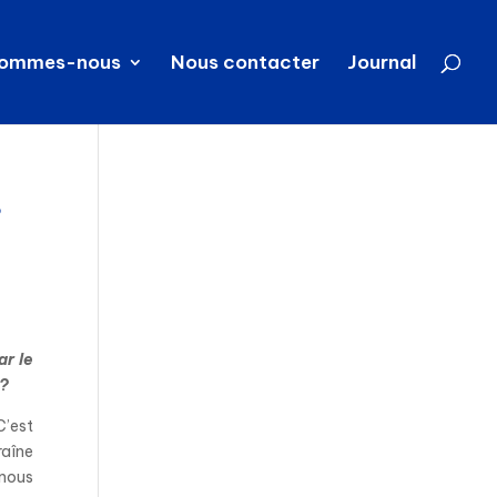
sommes-nous
Nous contacter
Journal
s
ar le
 ?
C’est
raîne
 nous