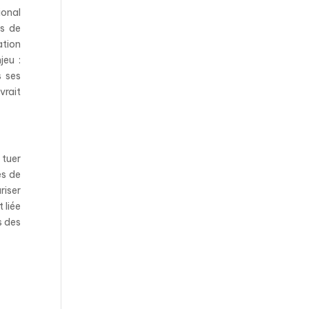
ional
ts de
ation
jeu :
s ses
vrait
 tuer
es de
riser
 liée
s des