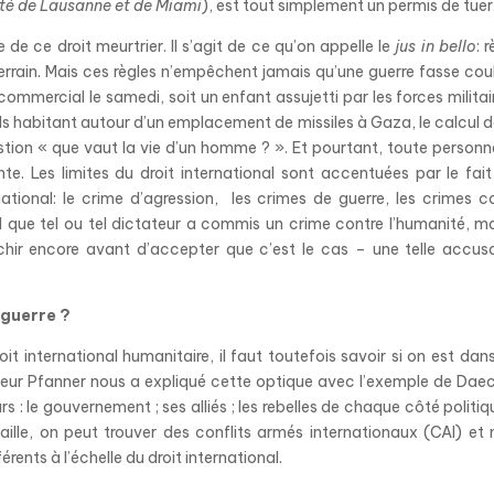
ité de Lausanne et de Miami
), est tout simplement un permis de tuer
e de ce droit meurtrier. Il s’agit de ce qu’on appelle le
jus in bello
: 
rain. Mais ces règles n’empêchent jamais qu’une guerre fasse coul
 commercial le samedi, soit un enfant assujetti par les forces militai
ils habitant autour d’un emplacement de missiles à Gaza, le calcul d
stion « que vaut la vie d’un homme ? ». Et pourtant, toute personn
nte. Les limites du droit international sont accentuées par le fait 
national: le crime d’agression, les crimes de guerre, les crimes c
d que tel ou tel dictateur a commis un crime contre l’humanité, ma
échir encore avant d’accepter que c’est le cas – une telle accus
 guerre ?
t international humanitaire, il faut toutefois savoir si on est dan
eur Pfanner nous a expliqué cette optique avec l’exemple de Dae
 : le gouvernement ; ses alliés ; les rebelles de chaque côté politiq
ille
,
on peut trouver des conflits armés internationaux (CAI) et
férents
à l’échelle du droit international.