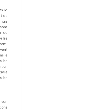
ns la
it de
 mais
 sont
é du
e les
ment.
uvent
ns le
s les
nt un
ivile
s les
s son
tions