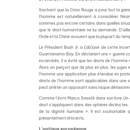
Sachant que la Croix Rouge a pour but la gara
l’homme est naturellement à considérer. Néanm
sommes pas encore certains dans quelles situa
que le droit humanitaire ne lui demande. D’aill
l’Inde et la Chine avouent que la plupart du temp
Le Président Bush Jr. a (ab)usé de cette ince
Guantanamo Bay. En déclarant une « guerre cont
incarcérés, il
a
évit
é
que les droits de l’homme 
Alors on perçoit que de plus en plus, les juges 
l’homme une application plus étendue en prati
droits de l’homme sont applicables dans une sit
peut arrêter un opposant sans risque déraisonnab
Comme l’écrit Marco Sassòli dans son livre
Un 
droit s’appliquent dans des sphères distinctes,
de la dignité humaine ». Il est souhaitabl
présentement réticents.
L’optique européenne