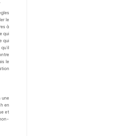
.
règles
er le
res à
e qui
e qui
qu’il
ontre
is le
ation
s une
ch en
ue et
 non-