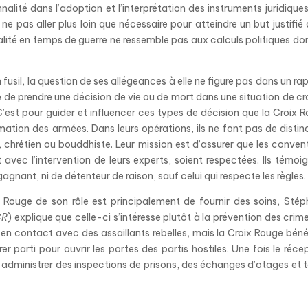
nnalité dans l’adoption et l’interprétation des instruments juridiques
e pas aller plus loin que nécessaire pour atteindre un but justifié
lité en temps de guerre ne ressemble pas aux calculs politiques do
usil, la question de ses allégeances à elle ne figure pas dans un ra
e prendre une décision de vie ou de mort dans une situation de cr
C’est pour guider et influencer ces types de décision que la Croix 
tion des armées. Dans leurs opérations, ils ne font pas de distin
, chrétien ou bouddhiste. Leur mission est d’assurer que les conven
avec l’intervention de leurs experts, soient respectées. Ils témoi
 gagnant, ni de détenteur de raison, sauf celui qui respecte les règles.
x Rouge de son rôle est principalement de fournir des soins, Sté
CR
) explique que celle-ci s’intéresse plutôt à la prévention des crim
er en contact avec des assaillants rebelles, mais la Croix Rouge béné
rer parti pour ouvrir les portes des partis hostiles. Une fois le réce
administrer des inspections de prisons, des échanges d’otages et 