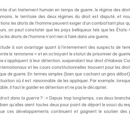
ntie d’un traitement humain en temps de guerre, le régime des droi
oins, le territoire des deux régimes du droit est disputé, et no
tions les droits de l’homme peuvent exiger d’un combattant plus q
eurs, on peut constater que les pays belliqueux tels que les États-
s les droits de l’homme n’ont rien à faire dans une guerre.
rtitude à son avantage quant à l’internement des suspects de terr
re le terrorisme » et en octroyant le statut de prisonnier de guerr
ne s’appliquent à leur détention, suspendant leur droit d’Habeas Co
internationaux et les cours constitutionnelles trouvent pour les droi
que de guerre. En termes simples (bien que cachant un gros débat)
uation où il est raisonnable de les appliquer. Par exemple, lorsque
le, il faut le garder en détention et ne pas le décapiter.
droit dans la guerre ?
: « Depuis trop longtemps, ces deux branch
 bien qu’elles aient toutes deux pour point de départ le souci du re
e que ces développements continuent et gagnent le soutien des