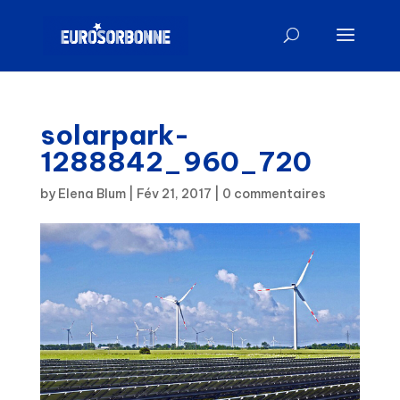
solarpark-
1288842_960_720
by
Elena Blum
|
Fév 21, 2017
|
0 commentaires