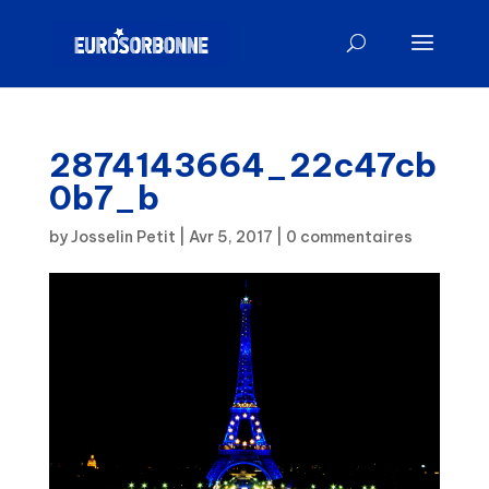
2874143664_22c47cb
0b7_b
by
Josselin Petit
|
Avr 5, 2017
|
0 commentaires