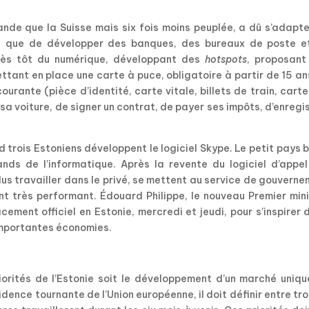
rande que la Suisse mais six fois moins peuplée, a dû s’adapt
tôt que de développer des banques, des bureaux de poste e
 très tôt du numérique, développant des
hotspots
, proposant
ttant en place une carte à puce, obligatoire à partir de 15 an
courante (pièce d’identité, carte vitale, billets de train, cart
r sa voiture, de signer un contrat, de payer ses impôts, d’enregi
d trois Estoniens développent le logiciel Skype. Le petit pays 
nds de l’informatique. Après la revente du logiciel d’appel
plus travailler dans le privé, se mettent au service de gouvern
 très performant. Édouard Philippe, le nouveau Premier mini
cement officiel en Estonie, mercredi et jeudi, pour s’inspirer 
importantes économies.
riorités de l’Estonie soit le développement d’un marché uniq
ence tournante de l’Union européenne, il doit définir entre tro