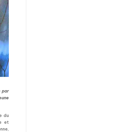
s par
eune
e du
e et
onne,