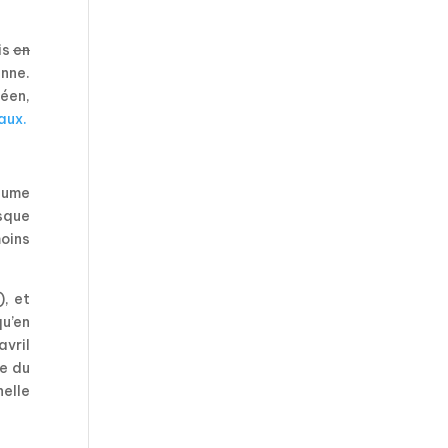
is
en
nne.
péen,
aux.
stume
sque
moins
, et
qu’en
avril
re du
helle