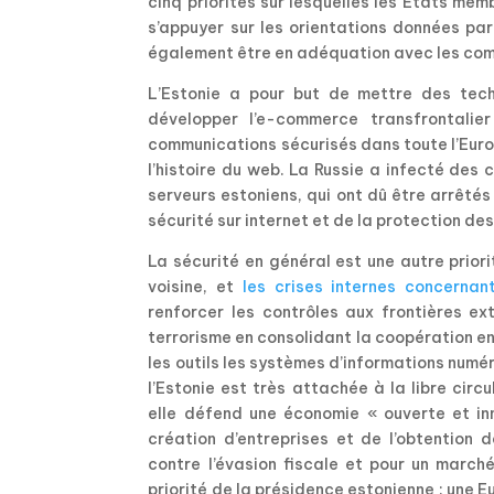
cinq priorités sur lesquelles les États memb
s’appuyer sur les orientations données par
également être en adéquation avec les com
L’Estonie a pour but de mettre des tech
développer l’e-commerce transfrontalie
communications sécurisés dans toute l’Europ
l’histoire du web. La Russie a infecté des 
serveurs estoniens, qui ont dû être arrêtés
sécurité sur internet et de la protection de
La sécurité en général est une autre priori
voisine, et
les crises internes concernan
renforcer les contrôles aux frontières ex
terrorisme en consolidant la coopération e
les outils les systèmes d’informations numéri
l’Estonie est très attachée à la libre cir
elle défend une économie « ouverte et inn
création d’entreprises et de l’obtention 
contre l’évasion fiscale et pour un march
priorité de la présidence estonienne : une E