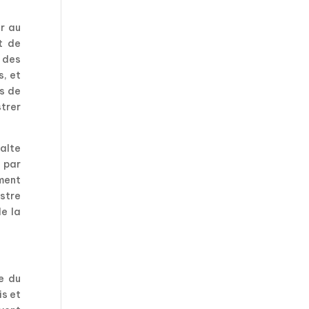
er au
t de
 des
s, et
es de
strer
balte
 par
ement
stre
de la
ue du
is et