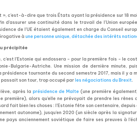
.
et », c’est-à-dire que trois États ayant la présidence sur 18 mo
 d’assurer une continuité dans le travail de l’Union europée
ésidence de l’UE étaient également en charge du Conseil euro
rérogative à
une personne unique, détachée des intérêts nation
u précipitée
, c’est l’Estonie qui endossera – pour la première fois – le co
onie-Bulgarie-Autriche. Une mission de dernière minute, pui
la présidence tournante du second semestre 2017, mais il y a 
 passait son tour, trop occupé par
les négociations du Brexit
.
elève, après la
présidence de Malte
(une première également)
e première), alors qu’elle ne prévoyait de prendre les rênes 
sard fait bien les choses : l’Estonie fête son centenaire, depuis 
ernement autonome), jusqu’en 2020 (un siècle après la signatu
une pays anciennement soviétique de faire ses preuves à l’éc