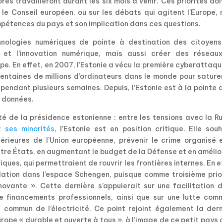
res travailleront durant les six mois à venir. Ces priorités do
 le Conseil européen, ou sur les débats qui agitent l’Europe,
pétences du pays et son implication dans ces questions.
nologies numériques de pointe à destination des citoyens
r et l’innovation numérique, mais aussi créer des réseau
e. En effet, en 2007, l’Estonie a vécu la première cyberattaq
centaines de millions d’ordinateurs dans le monde pour sature
 pendant plusieurs semaines. Depuis, l’Estonie est à la pointe 
s données.
té de la présidence estonienne : entre les tensions avec la R
t ses minorités
, l’Estonie est en position critique. Elle sou
térieures de l’Union européenne, prévenir le crime organisé 
ntre États, en augmentant le budget de la Défense et en améli
ques, qui permettraient de rouvrir les frontières internes. En e
culation dans l’espace Schengen, puisque comme troisième prio
ovante ». Cette dernière s’appuierait sur une facilitation d
de financements professionnels, ainsi que sur une lutte com
é commun de l’électricité. Ce point rejoint également la der
urope « durable et ouverte à tous », à l’image de ce petit pays 