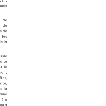
ivent
 mais
, de
x de
ue de
r les
de la
ussie
haite
et le
orant
ffet,
rité,
e la
mune
nière
qui a