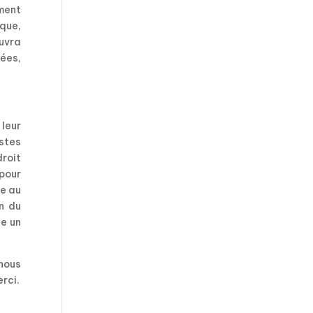
ment
ique,
euvra
ées,
 leur
istes
droit
 pour
ne au
on du
de un
 nous
rci.