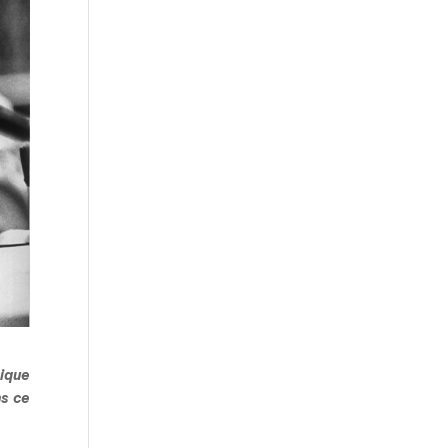
tique
ns ce