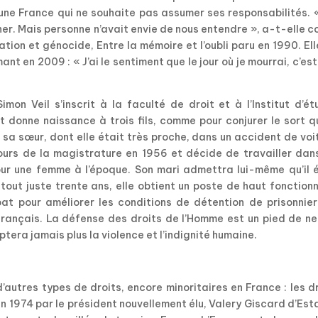
à une France qui ne souhaite pas assumer ses responsabilités. «
ner. Mais personne n’avait envie de nous entendre », a-t-elle c
tion et génocide, Entre la mémoire et l’oubli paru en 1990. Ell
t en 2009 : « J’ai le sentiment que le jour où je mourrai, c’est
imon Veil s’inscrit à la faculté de droit et à l’Institut d’é
et donne naissance à trois fils, comme pour conjurer le sort qu
e sa sœur, dont elle était très proche, dans un accident de voi
cours de la magistrature en 1956 et décide de travailler dan
pour une femme à l’époque. Son mari admettra lui-même qu’il 
 tout juste trente ans, elle obtient un poste de haut fonction
 bat pour améliorer les conditions de détention de prisonnie
s français. La défense des droits de l’Homme est un pied de n
tera jamais plus la violence et l’indignité humaine.
’autres types de droits, encore minoritaires en France : les d
 1974 par le président nouvellement élu, Valery Giscard d’Est