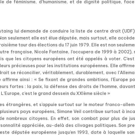
le de féminisme, d’humanisme, et de dignité politique, face
staing lui demande de conduire la liste de centre droit (UDF
on seulement elle est élue députée, mais surtout, elle accède
isième tour des élections du 17 juin 1979. Elle est non seuleme
tre française, Nicole Fontaine, l’occupera de 1999 à 2002), 
uis que les citoyens européens ont été appelés à voter. C’es
leurs précieuses pour les institutions européennes. Elle affirm
audrait se réconcilier, véritablement, durablement, avec l’Allem
le affirme ainsi : « Se fixant de grandes ambitions, l’Europe p
eurs fortes : la paix, la défense des droits de l’homme, dava
. L’Europe, c’est le grand dessein du XXIème siècle »
ngues étrangères, et s’appuie surtout sur le moteur franco-alle
 plusieurs pays européens, Simone Veil contribue surtout à inc
t de nombreux citoyens. En effet, son combat pour plus de ju
ersonnalité appréciée, au-delà des clivages politiques. Son pr
reste députée européenne jusqu’en 1993, date à laquelle son