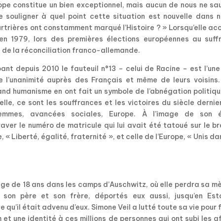
rope constitue un bien exceptionnel, mais aucun de nous ne sa
de souligner à quel point cette situation est nouvelle dans 
urtrières ont constamment marqué l’Histoire ? » Lorsqu’elle a
en 1979, lors des premières élections européennes au suff
e de la réconciliation franco-allemande.
 depuis 2010 le fauteuil n°13 – celui de Racine – est l’une
re l’unanimité auprès des Français et même de leurs voisins.
grand humanisme en ont fait un symbole de l’abnégation politiq
elle, ce sont les souffrances et les victoires du siècle dernie
femmes, avancées sociales, Europe. À l’image de son 
raver le numéro de matricule qui lui avait été tatoué sur le b
 « Liberté, égalité, fraternité », et celle de l’Europe, « Unis da
’âge de 18 ans dans les camps d’Auschwitz, où elle perdra sa m
 son père et son frère, déportés eux aussi, jusqu’en Esto
 qu’il était advenu d’eux. Simone Veil a lutté toute sa vie pour 
 et une identité à ces millions de personnes qui ont subi les a