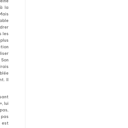
leine
à la
 Mais
able
drer
s les
plus
ation
liser
 Son
drais
blée
. Il
usant
, lui
 pas,
 pas
i est