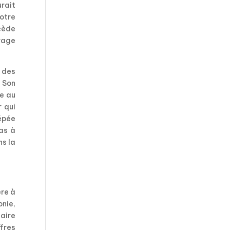
urait
notre
ccède
rage
 des
 Son
ue au
r qui
épée
ras à
ns la
ère à
nie,
faire
ffres