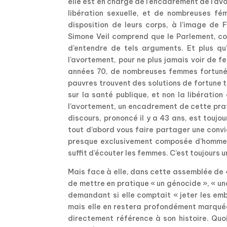
elle est en charge de l’encadrement de l’avor
libération sexuelle, et de nombreuses fé
disposition de leurs corps, à l’image de 
Simone Veil comprend que le Parlement, co
d’entendre de tels arguments. Et plus qu’
l’avortement, pour ne plus jamais voir de 
années 70, de nombreuses femmes fortunées
pauvres trouvent des solutions de fortune
sur la santé publique, et non la libération
l’avortement, un encadrement de cette pra
discours, prononcé il y a 43 ans, est toujou
tout d’abord vous faire partager une conv
presque exclusivement composée d’hommes 
suffit d’écouter les femmes. C’est toujours 
Mais face à elle, dans cette assemblée de 
de mettre en pratique « un génocide », « une 
demandant si elle comptait « jeter les emb
mais elle en restera profondément marquée
directement référence à son histoire. Quoi 