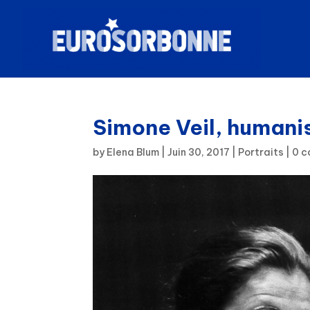
Simone Veil, humani
by
Elena Blum
|
Juin 30, 2017
|
Portraits
|
0 c