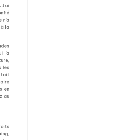
 J’ai
onfié
e n’a
 à la
tudes
i l’a
ture,
s les
était
naire
rs en
ez au
roits
aing,