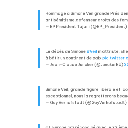
Hommage à Simone Veil grande Préside
antisémitisme,défenseur droits des f
— EP President Tajani (@EP_President)
Le décès de Simone
#Veil
m’attriste. Ell
à bâtir un continent de paix
pic.twitter
— Jean-Claude Juncker (@JunckerEU)
3
Simone Veil, grande figure libérale et i
exceptionnel, nous la regretterons beau
— Guy Verhofstadt (@GuyVerhofstadt)
« L’Europe m’a réconcilié avec le XX ème