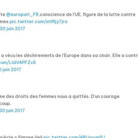
nte
@europarl_FR
,conscience de l’UE, figure de la lutte contre
emmes
pic.twitter.com/atIRjy7jro
30 juin 2017
e a vécu les déchirements de l’Europe dans sa chair. Elle a cont
.com/LldV4PFZvS
0 juin 2017
cône des droits des femmes nous a quittés. D’un courage
coup.
30 juin 2017
 siècle » Simone Veil
pic.twitter.com/4RUoxynlSJ