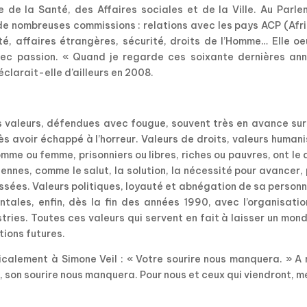
 de la Santé, des Affaires sociales et de la Ville. Au Parle
 de nombreuses commissions : relations avec les pays ACP (Afr
té, affaires étrangères, sécurité, droits de l’Homme… Elle o
avec passion. « Quand je regarde ces soixante dernières ann
déclarait-elle d’ailleurs en 2008.
s valeurs, défendues avec fougue, souvent très en avance sur
ès avoir échappé à l’horreur. Valeurs de droits, valeurs human
omme ou femme, prisonniers ou libres, riches ou pauvres, ont le 
éennes, comme le salut, la solution, la nécessité pour avancer,
passées. Valeurs politiques, loyauté et abnégation de sa person
ntales, enfin, dès la fin des années 1990, avec l’organisati
ries. Toutes ces valeurs qui servent en fait à laisser un mon
tions futures.
icalement à Simone Veil : « Votre sourire nous manquera. » A
son sourire nous manquera. Pour nous et ceux qui viendront, me