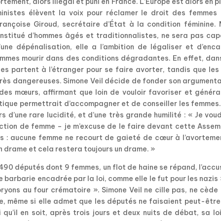
tement, alors illégal et puni en France. L’Europe est alors en p
ministes élèvent la voix pour réclamer le droit des femmes 
Françoise Giroud, secrétaire d’État à la condition féminine.
nstitué d’hommes âgés et traditionnalistes, ne sera pas cap
une dépénalisation, elle a l’ambition de légaliser et d’enca
femmes mourir dans des conditions dégradantes. En effet, dan
 partent à l’étranger pour se faire avorter, tandis que les 
 très dangereuses. Simone Veil décide de fonder son argument
 des mœurs, affirmant que loin de vouloir favoriser et généra
tique permettrait d’accompagner et de conseiller les femmes.
rs d’une rare lucidité, et d’une très grande humilité : « Je vou
iction de femme – je m’excuse de le faire devant cette Assem
: aucune femme ne recourt de gaieté de cœur à l’avortement
un drame et cela restera toujours un drame. »
490 députés dont 9 femmes, un flot de haine se répand, l’acc
barbarie encadrée par la loi, comme elle le fut pour les nazis »
ryons au four crématoire ». Simone Veil ne cille pas, ne cède
, même si elle admet que les députés ne faisaient peut-être
qu’il en soit, après trois jours et deux nuits de débat, sa lo