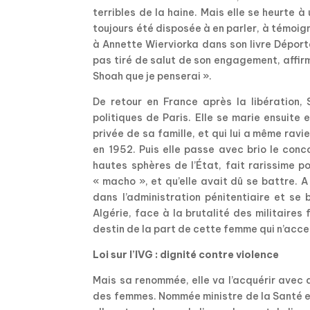
terribles de la haine. Mais elle se heurte 
toujours été disposée à en parler, à témoig
à Annette Wierviorka dans son livre Déporta
pas tiré de salut de son engagement, affirman
Shoah que je penserai ».
De retour en France après la libération, S
politiques de Paris. Elle se marie ensuite 
privée de sa famille, et qui lui a même ravi
en 1952. Puis elle passe avec brio le con
hautes sphères de l’État, fait rarissime 
« macho », et qu’elle avait dû se battre. A
dans l’administration pénitentiaire et se
Algérie, face à la brutalité des militaire
destin de la part de cette femme qui n’accep
Loi sur l’IVG : dignité contre violence
Mais sa renommée, elle va l’acquérir avec d
des femmes. Nommée ministre de la Santé en