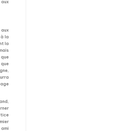
 aux
) aux
 à la
nt la
mais
t que
e que
agne,
ourra
ntage
mand,
arner
stice
emier
 ami