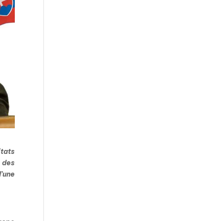
Etats
 des
d’une