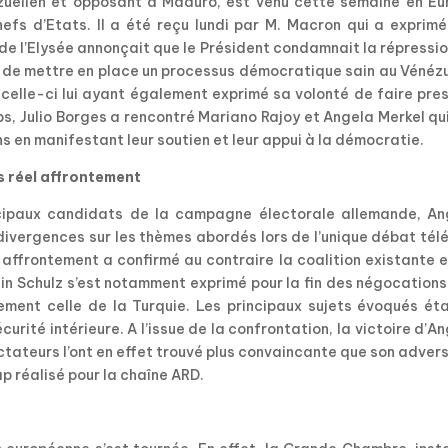
ézuélien et opposant à Maduro, est venu cette semaine en Eu
efs d’Etats. ll a été reçu lundi par M. Macron qui a exprimé
de l’Elysée annonçait que le Président condamnait la répressi
té de mettre en place un processus démocratique sain au Vénéz
 celle-ci lui ayant également exprimé sa volonté de faire pre
ps, Julio Borges a rencontré Mariano Rajoy et Angela Merkel qu
s en manifestant leur soutien et leur appui à la démocratie.
 réel affrontement
incipaux candidats de la campagne électorale allemande, An
divergences sur les thèmes abordés lors de l’unique débat tél
 affrontement a confirmé au contraire la coalition existante 
tin Schulz s’est notamment exprimé pour la fin des négocation
ement celle de la Turquie. Les principaux sujets évoqués éta
écurité intérieure. A l’issue de la confrontation, la victoire d’A
tateurs l’ont en effet trouvé plus convaincante que son adver
ap réalisé pour la chaîne ARD.