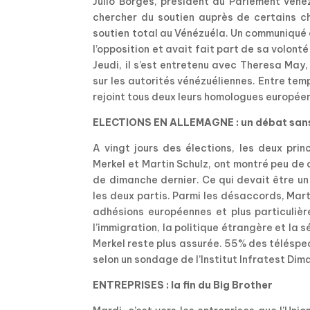
Julio Borges, président du Parlement vén
chercher du soutien auprès de certains ch
soutien total au Vénézuéla. Un communiqué 
l’opposition et avait fait part de sa volon
Jeudi, il s’est entretenu avec Theresa May,
sur les autorités vénézuéliennes. Entre tem
rejoint tous deux leurs homologues européen
ELECTIONS EN ALLEMAGNE : un débat sans
A vingt jours des élections, les deux pr
Merkel et Martin Schulz, ont montré peu de 
de dimanche dernier. Ce qui devait être un
les deux partis. Parmi les désaccords, Mar
adhésions européennes et plus particulièr
l’immigration, la politique étrangère et la s
Merkel reste plus assurée. 55% des téléspec
selon un sondage de l’Institut Infratest Dim
ENTREPRISES : la fin du Big Brother