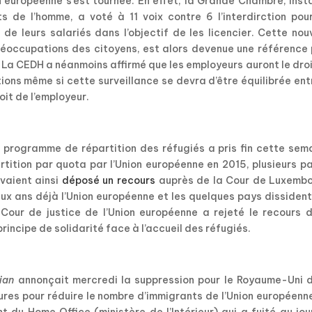
on européenne s’est tournée. En effet, la Grande Chambre, ins
 de l’homme, a voté à 11 voix contre 6 l’interdirction pour
 de leurs salariés dans l’objectif de les licencier. Cette nou
éoccupations des citoyens, est alors devenue une référence 
 La CEDH a néanmoins affirmé que les employeurs auront le dro
tions même si cette surveillance se devra d’être équilibrée ent
oit de l’employeur.
u programme de répartition des réfugiés a pris fin cette sem
rtition par quota par l’Union européenne en 2015, plusieurs p
vaient ainsi
déposé un recours
auprès de la Cour de Luxembo
ux ans déjà l’Union européenne et les quelques pays dissident
a Cour de justice de l’Union européenne a rejeté le recours 
principe de solidarité face à l’accueil des réfugiés.
ian
annonçait mercredi la suppression pour le Royaume-Uni d
ures pour réduire le nombre d’immigrants de l’Union européenn