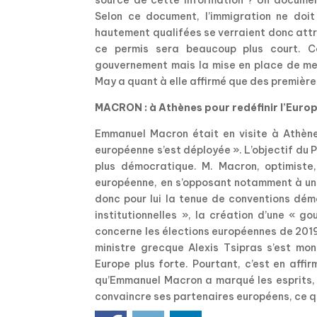
source de cette information ? Un document 
Selon ce document, l’immigration ne doit
hautement qualifées se verraient donc attrib
ce permis sera beaucoup plus court. C
gouvernement mais la mise en place de mes
May a quant à elle affirmé que des première
MACRON : à Athènes pour redéfinir l’Euro
Emmanuel Macron était en visite à Athène
européenne s’est déployée ». L’objectif du 
plus démocratique. M. Macron, optimiste,
européenne, en s’opposant notamment à une
donc pour lui la tenue de conventions dé
institutionnelles », la création d’une « 
concerne les élections européennes de 2019, 
ministre grecque Alexis Tsipras s’est mo
Europe plus forte. Pourtant, c’est en affi
qu’Emmanuel Macron a marqué les esprits, s
convaincre ses partenaires européens, ce qu