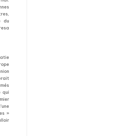
rnal.
nnes
tres,
e du
resa
atie
urope
nion
erait
rmés
e qui
emier
’une
ues »
lloir