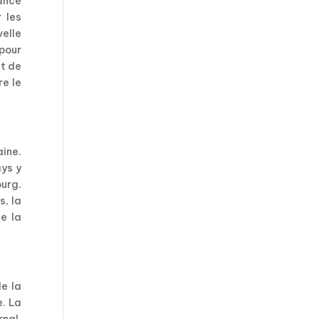
tance
 les
velle
pour
it de
re le
aine.
ays y
urg.
s, la
de la
e la
e. La