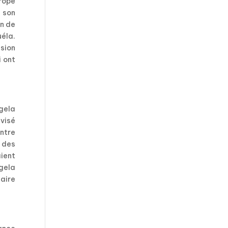
rope
 son
on de
uéla.
ssion
i ont
gela
évisé
entre
s des
ient
ngela
saire