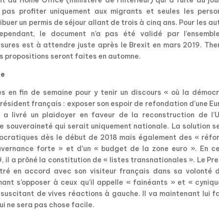
du Home Office (ministère de l’Intérieur) qui a fuité au jou
 pas profiter uniquement aux migrants et seules les perso
uer un permis de séjour allant de trois à cinq ans. Pour les au
ependant, le document n’a pas été validé par l’ensembl
ures est à attendre juste après le Brexit en mars 2019. The
s propositions seront faites en automne.
pe
s en fin de semaine pour y tenir un discours « où la démocr
Président français : exposer son espoir de refondation d’une E
 a livré un plaidoyer en faveur de la reconstruction de l’U
 souveraineté qui serait uniquement nationale. La solution s
mocratiques dès le début de 2018 mais également des « réfo
gouvernance forte » et d’un « budget de la zone euro ». En c
il a prôné la constitution de « listes transnationales ». Le Pr
ntré en accord avec son visiteur français dans sa volonté d
rmant s’opposer à ceux qu’il appelle « fainéants » et « cyniq
uscitant de vives réactions à gauche. Il va maintenant lui fa
i ne sera pas chose facile.