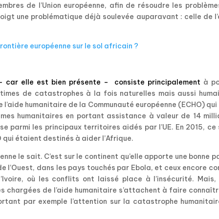
embres de l’Union européenne, afin de résoudre les problème
oigt une problématique déjà soulevée auparavant : celle de l
frontière européenne sur le sol africain ?
– car elle est bien présente – consiste principalement
à po
times de catastrophes à la fois naturelles mais aussi humai
 de l’aide humanitaire de la Communauté européenne (ECHO) qui
mes humanitaires en portant assistance à valeur de 14 milli
se parmi les principaux territoires aidés par l’UE. En 2015, ce
 qui étaient destinés à aider l’Afrique.
éenne le sait. C’est sur le continent qu’elle apporte une bonne p
 de l’Ouest, dans les pays touchés par Ebola, et ceux encore 
voire, où les conflits ont laissé place à l’insécurité. Mais,
s chargées de l’aide humanitaire s’attachent à faire connaît
portant par exemple l’attention sur la catastrophe humanitai