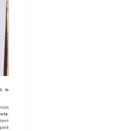
, le
Union
ent
s
.
ident
ppelé