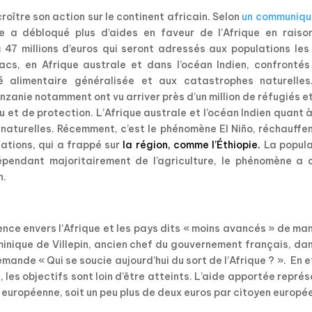
oître son action sur le continent africain. Selon
un communiqu
le a débloqué plus d’aides en faveur de l’Afrique en raiso
 47 millions d’euros qui seront adressés aux populations les
acs, en Afrique australe et dans l’océan Indien, confrontés
té alimentaire généralisée et aux catastrophes naturelles
anie notamment ont vu arriver près d’un million de réfugiés e
u et de protection. L’Afrique australe et l’océan Indien quant 
aturelles. Récemment, c’est le phénomène El Niño, réchauffe
ations, qui a frappé sur
la
région, comme l’Éthiopie
.
La popula
dépendant majoritairement de l’agriculture, le phénomène a 
n.
érence envers l’Afrique et les pays dits « moins avancés » de ma
ominique de Villepin, ancien chef du gouvernement français, da
mande « Qui se soucie aujourd’hui du sort de l’Afrique ? ». En e
, les objectifs sont loin d’être atteints. L’aide apportée repré
n européenne, soit un peu plus de deux euros par citoyen europé