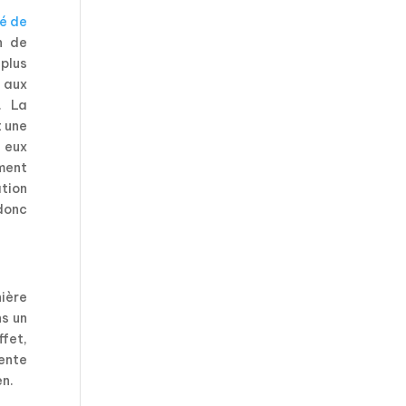
é de
n de
 plus
 aux
. La
t une
à eux
ment
tion
donc
nière
ns un
ffet,
sente
en.