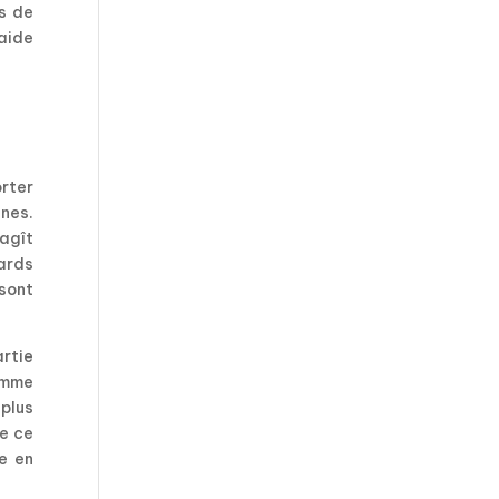
s de
’aide
rter
nes.
 agît
ards
 sont
artie
comme
 plus
re ce
re en