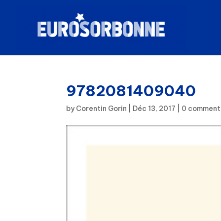
9782081409040
by
Corentin Gorin
|
Déc 13, 2017
|
0 comment