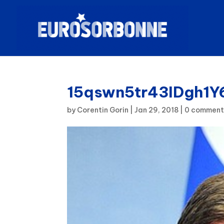
15qswn5tr43IDgh1
by
Corentin Gorin
|
Jan 29, 2018
|
0 comment