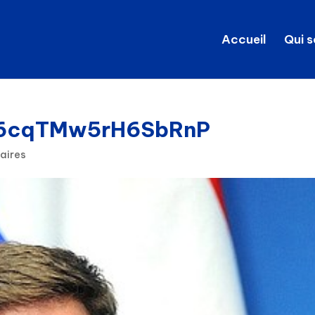
Accueil
Qui 
Y6cqTMw5rH6SbRnP
aires