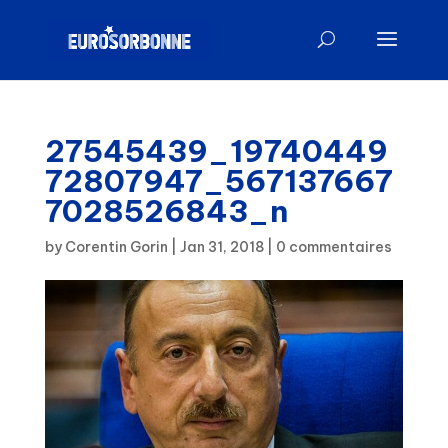
27545439_19740449
72807947_567137667
7028526843_n
by
Corentin Gorin
|
Jan 31, 2018
|
0 commentaires