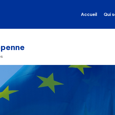
Accueil
Qui 
openne
es