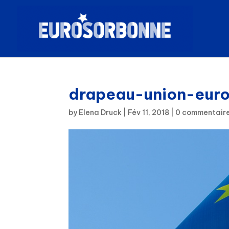
drapeau-union-eur
by
Elena Druck
|
Fév 11, 2018
|
0 commentair