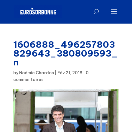
1606888_496257803
829643_380809593_
n
by
Noémie Chardon
|
Fév 21, 2018
|
0
commentaires