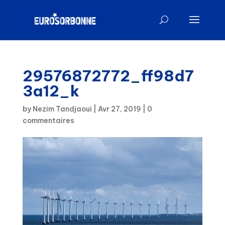
29576872772_ff98d7
3a12_k
by
Nezim Tandjaoui
|
Avr 27, 2019
|
0
commentaires