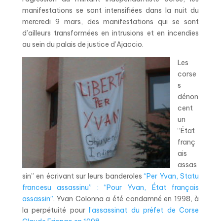
manifestations se sont intensifiées dans la nuit du
mercredi 9 mars, des manifestations qui se sont
d’ailleurs transformées en intrusions et en incendies
au sein du palais de justice d’Ajaccio.
Les
corse
s
dénon
cent
un
“État
franç
ais
assas
sin” en écrivant sur leurs banderoles
“Per Yvan, Statu
francesu assassinu” : “Pour Yvan, État français
assassin”
. Yvan Colonna a été condamné en 1998, à
la perpétuité pour
l’assassinat du préfet de Corse