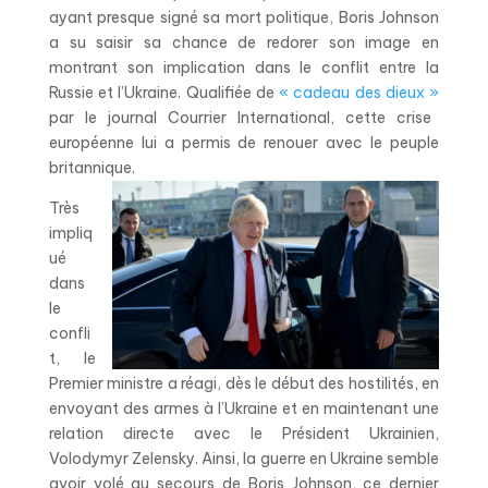
ayant presque signé sa mort politique, Boris Johnson
a su saisir sa chance de redorer son image en
montrant son implication dans le conflit entre la
Russie et l’Ukraine. Qualifiée de
« cadeau des dieux »
par le journal Courrier International, cette crise
européenne lui a permis de renouer avec le peuple
britannique.
Très
impliq
ué
dans
le
confli
t, le
Premier ministre a réagi, dès le début des hostilités, en
envoyant des armes à l’Ukraine et en maintenant une
relation directe avec le Président Ukrainien,
Volodymyr Zelensky. Ainsi, la guerre en Ukraine semble
avoir volé au secours de Boris Johnson, ce dernier