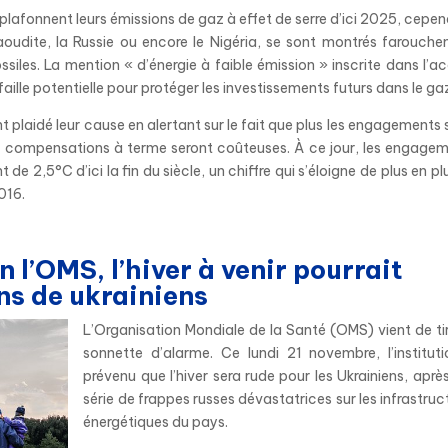
s plafonnent leurs émissions de gaz à effet de serre d’ici 2025, cepe
Saoudite, la Russie ou encore le Nigéria, se sont montrés farouch
ssiles. La mention « d’énergie à faible émission » inscrite dans l’a
aille potentielle pour protéger les investissements futurs dans le ga
plaidé leur cause en alertant sur le fait que plus les engagements s
les compensations à terme seront coûteuses. À ce jour, les engage
e 2,5°C d’ici la fin du siècle, un chiffre qui s’éloigne de plus en pl
2016.
n l’OMS, l’hiver à venir pourrait
ns de ukrainiens
L’Organisation Mondiale de la Santé (OMS) vient de tir
sonnette d’alarme. Ce lundi 21 novembre, l’institut
prévenu que l’hiver sera rude pour les Ukrainiens, aprè
série de frappes russes dévastatrices sur les infrastruc
énergétiques du pays.