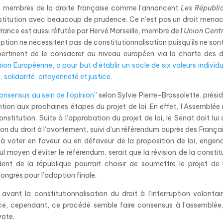
ins membres de la droite française comme l’annoncent
Les Républi
nstitution avec beaucoup de prudence. Ce n’est pas un droit mena
France est aussi réfutée par Hervé Marseille, membre de l’
Union Centr
ception ne nécessitent pas de constitutionnalisation puisqu’ils ne son
 “pertinent de le consacrer au niveau européen via la charte des d
ion Européenne, a pour but d’établir un socle de six valeurs individu
é, solidarité, citoyenneté et justice.
consensus au sein de l’opinion
” selon Sylvie Pierre-Brossolette, prési
ention aux prochaines étapes du projet de loi. En effet, l’Assemblée 
itution. Suite à l’approbation du projet de loi, le Sénat doit lui 
ion du droit à l’avortement, suivi d’un référendum auprès des Françai
s à voter en faveur ou en défaveur de la proposition de loi, engen
l moyen d’éviter le référendum, serait que la révision de la constit
ident de la république pourrait choisir de soumettre le projet de 
ongrès pour l’adoption finale.
avant la constitutionnalisation du droit à l’interruption volontai
ce, cependant, ce procédé semble faire consensus à l’assemblée,
vote.