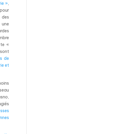
ie »
,
 pour
 des
« une
urdes
embre
ite «
 sont
es de
ie et
moins
éseau
asno,
ugiés
usses
annes