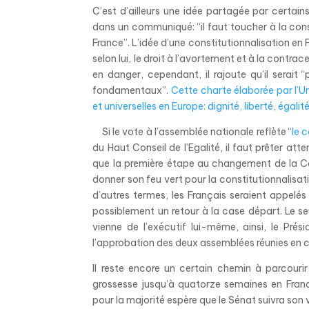
C’est d’ailleurs une idée partagée par certa
dans un communiqué: “il faut toucher à la co
France”. L’idée d’une constitutionnalisation en 
selon lui, le droit à l’avortement et à la contra
en danger, cependant, il rajoute qu’il serait
fondamentaux”.
Cette charte élaborée par l’Un
et universelles en Europe: dignité, liberté, égalit
Si le vote à l’assemblée nationale reflète “
le 
du Haut Conseil de l’Egalité, il faut prêter att
que la première étape au changement de la Const
donner son feu vert pour la constitutionnalisat
d’autres termes, les Français seraient appelé
possiblement un retour à la case départ. Le seu
vienne de l’exécutif lui-même, ainsi, le Prés
l’approbation des deux assemblées réunies en c
Il reste encore un certain chemin à parcourir 
grossesse jusqu’à quatorze semaines en Fran
pour la majorité espère que le Sénat suivra son 