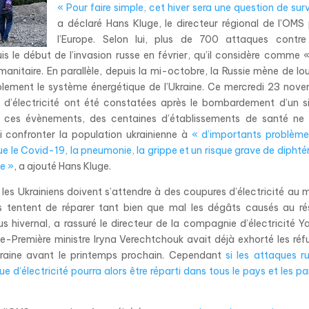
« Pour faire simple, cet hiver sera une question de surv
a déclaré Hans Kluge, le directeur régional de l’OMS
l’Europe. Selon lui, plus de 700 attaques contre
s le début de l’invasion russe en février, qu’il considère comme 
manitaire. En parallèle, depuis la mi-octobre, la Russie mène de lo
blement le système énergétique de l’Ukraine. Ce mercredi 23 nov
d’électricité ont été constatées après le bombardement d’un s
us ces évènements, des centaines d’établissements de santé ne
si confronter la population ukrainienne à
« d’importants problèm
que le Covid-19, la pneumonie, la grippe et un risque grave de diphtér
e »
, a ajouté Hans Kluge.
té, les Ukrainiens doivent s’attendre à des coupures d’électricité au 
s tentent de réparer tant bien que mal les dégâts causés au r
s hivernal, a rassuré le directeur de la compagnie d’électricité Y
ce-Première ministre Iryna Verechtchouk avait déjà exhorté les réf
Ukraine avant le printemps prochain. Cependant
si les attaques r
 d’électricité pourra alors être réparti dans tous le pays et les p