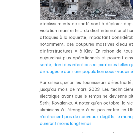
établissements de santé sont à déplorer depui
violation manifeste » du droit international hu
attaques à la roquette, impactant considéra
notamment, des coupures massives d’eau et 
d’infrastructures » à Kiev. En raison de to
aujourd’hui plus opérationnels et pourrait ain
santé, dont des infections respiratoires telles 
de rougeole dans une population sous-vacciné
Par ailleurs, selon les fournisseurs d’électrici
jusqu’au mois de mars 2023. Les technicien
électrique avant que le temps ne devienne plu
Serhij Kovalenko. À noter qu’en octobre, la vi
ukrainiens à l’étranger à ne pas rentrer en 
n’entrainent pas de nouveaux dégâts, le manque
dureront moins longtemps.