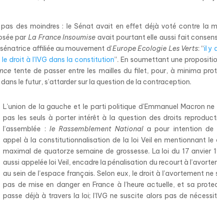
as des moindres : le Sénat avait en effet déjà voté contre la
posée par
La France Insoumise
avait pourtant elle aussi fait consen
 sénatrice affiliée au mouvement d’
Europe Ecologie Les Verts
: “
il y
le droit à l’IVG dans la constitution
”. En soumettant une propositi
nce
tente de passer entre les mailles du filet, pour, à minima pro
 dans le futur, s’attarder sur la question de la contraception.
L’union de la gauche et le parti politique d’Emmanuel Macron ne
pas les seuls à porter intérêt à la question des droits reproduct
l’assemblée :
le Rassemblement National
a pour intention de 
appel à la constitutionnalisation de la loi Veil en mentionnant le 
maximal de quatorze semaine de grossesse. La loi du 17 anvier 
aussi appelée loi Veil, encadre la pénalisation du recourt à l’avort
au sein de l’espace français. Selon eux, le droit à l’avortement ne 
pas de mise en danger en France à l’heure actuelle, et sa prote
passe déjà à travers la loi; l’IVG ne suscite alors pas de nécessi