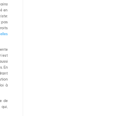
cains
cé en
iste
:
t pas
roits
elles
dente
n’est
aussi
s. En
drant
ution
loi à
re de
 qui,