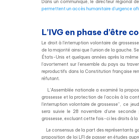
Dans un communiqué, le directeur régional d
permettent un accès humanitaire d’urgence afin
L’IVG en phase d’être c
Le droit à l’interruption volontaire de grosse
de la majorité ainsi que l’union de la gauche. 
États-Unis et quelques années après la même r
l’avortement sur l’ensemble du pays au travers
reproductifs dans la Constitution française rend
réfutant.
L’Assemblée nationale a examiné la propositi
grossesse et la protection de l’accès à la contr
l’interruption volontaire de grossesse”, ce je
sera suivie le 28 novembre d’une seconde pr
grossesse, excluant cette fois-ci les droits à l
Le consensus de la part des représentants g
proposition de loi LFI de passer en études aupr