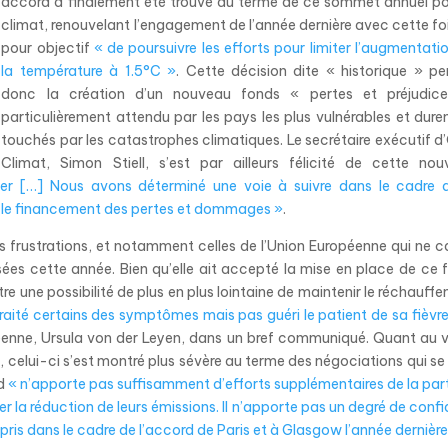
accord a finalement été trouvé au terme de ce sommet annuel po
climat, renouvelant l’engagement de l’année dernière avec cette fo
pour objectif
« de poursuivre les efforts pour limiter l’augmentati
la température à 1.5°C »
. Cette décision dite « historique » p
donc la création d’un nouveau fonds « pertes et préjudice
particulièrement attendu par les pays les plus vulnérables et dur
touchés par les catastrophes climatiques. Le secrétaire exécutif 
Climat, Simon Stiell, s’est par ailleurs félicité de cette nouv
cer […] Nous avons déterminé une voie à suivre dans le cadre 
r le financement des pertes et dommages »
.
es frustrations, et notamment celles de l’Union Européenne qui ne 
es cette année. Bien qu’elle ait accepté la mise en place de ce 
 une possibilité de plus en plus lointaine de maintenir le réchauff
aité certains des symptômes mais pas guéri le patient de sa fièvre
éenne, Ursula von der Leyen, dans un bref communiqué. Quant au 
celui-ci s’est montré plus sévère au terme des négociations qui se
rd
« n’apporte pas suffisamment d’efforts supplémentaires de la par
r la réduction de leurs émissions. Il n’apporte pas un degré de conf
ris dans le cadre de l’accord de Paris et à Glasgow l’année dernière