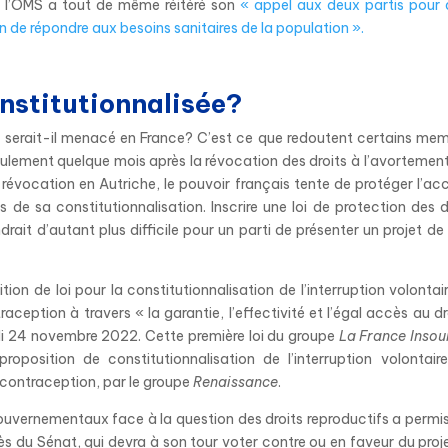
e l’OMS a tout de même réitéré son
« appel aux deux partis pour q
 de répondre aux besoins sanitaires de la population ».
onstitutionnalisée?
sse serait-il menacé en France? C’est ce que redoutent certains me
Seulement quelque mois après la révocation des droits à l’avortemen
évocation en Autriche, le pouvoir français tente de protéger l’ac
 de sa constitutionnalisation. Inscrire une loi de protection des d
rait d’autant plus difficile pour un parti de présenter un projet de l
on de loi pour la constitutionnalisation de l’interruption volontai
aception à travers « la garantie, l’effectivité et l’égal accès au dr
udi 24 novembre 2022. Cette première loi du groupe
La France Inso
oposition de constitutionnalisation de l’interruption volontair
a contraception, par le groupe
Renaissance
.
ouvernementaux face à la question des droits reproductifs a permis
ès du Sénat, qui devra à son tour voter contre ou en faveur du proj