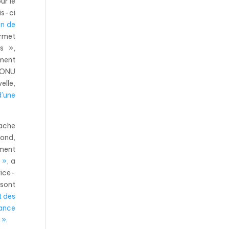
ur le
is-ci
on de
ermet
s »,
ement
d’ONU
elle,
d’une
cache
fond,
ement
 »
, a
vice-
 sont
t des
iance
 ».