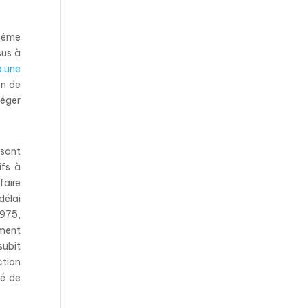
 même
sus à
 a une
on de
téger
 sont
ifs à
faire
délai
1975,
ement
subit
ction
té de