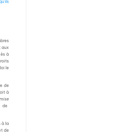
u’ils
mbres
t aux
cès à
roits
oi le
re de
oit à
umise
e de
 à la
et de