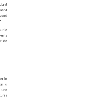
ndant
ement
ccord
z.
ur le
ments
us de
er la
ion a
s une
tures