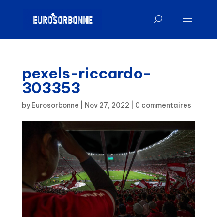
pexels-riccardo-
303353
by
Eurosorbonne
|
Nov 27, 2022
|
0 commentaires