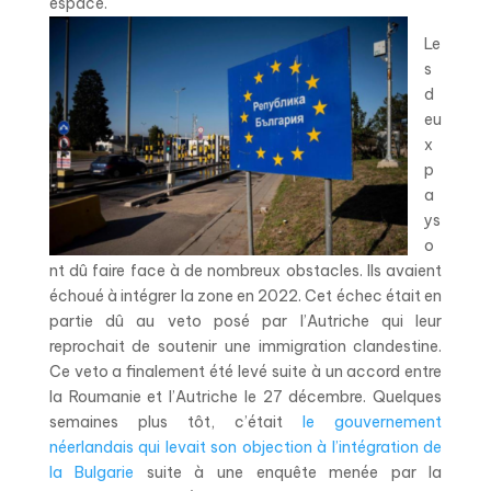
espace.
Le
s
d
eu
x
p
a
ys
o
nt dû faire face à de nombreux obstacles. Ils avaient
échoué à intégrer la zone en 2022. Cet échec était en
partie dû au veto posé par l’Autriche qui leur
reprochait de soutenir une immigration clandestine.
Ce veto a finalement été levé suite à un accord entre
la Roumanie et l’Autriche le 27 décembre. Quelques
semaines plus tôt, c’était
le gouvernement
néerlandais qui levait son objection à l’intégration de
la Bulgarie
suite à une enquête menée par la