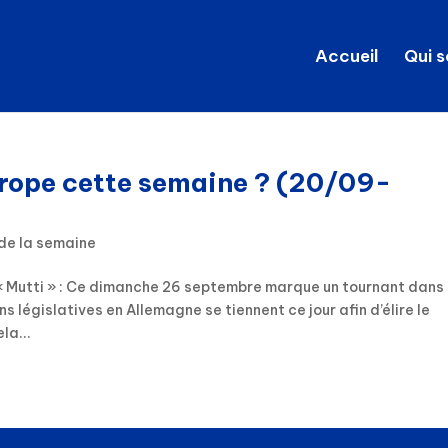
Accueil
Qui 
urope cette semaine ? (20/09-
de la semaine
 « Mutti » : Ce dimanche 26 septembre marque un tournant dans 
ns législatives en Allemagne se tiennent ce jour afin d’élire le
la...