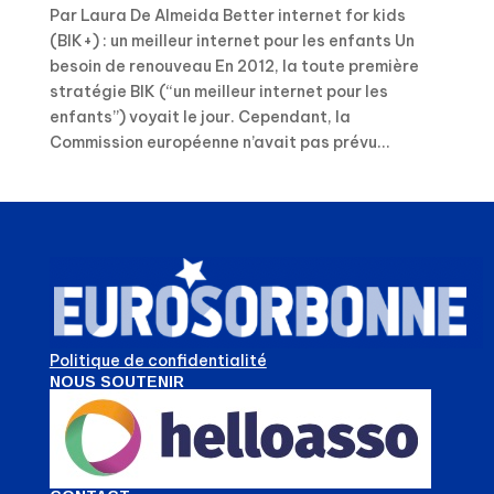
Par Laura De Almeida Better internet for kids
(BIK+) : un meilleur internet pour les enfants Un
besoin de renouveau En 2012, la toute première
stratégie BIK (“un meilleur internet pour les
enfants”) voyait le jour. Cependant, la
Commission européenne n’avait pas prévu...
Politique de confidentialité
NOUS SOUTENIR