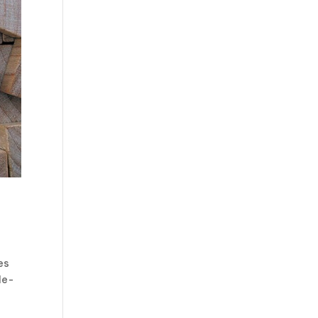
es
de-