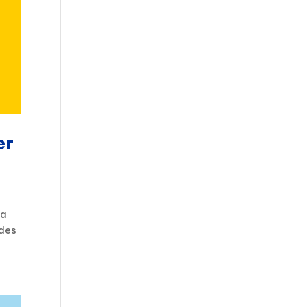
er
la
 des