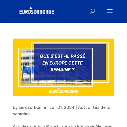
by
Eurosorbonne
|
Jan 21, 2024
|
Actualités de la
semaine
Articles par Eva Mic et Laetitia Rambour Mertens