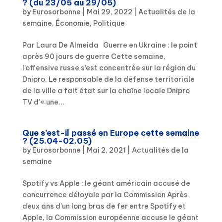
? (du 23/05 au 29/05)
by
Eurosorbonne
|
Mai 29, 2022
|
Actualités de la
semaine
,
Économie
,
Politique
Par Laura De Almeida Guerre en Ukraine : le point
après 90 jours de guerre Cette semaine,
l’offensive russe s’est concentrée sur la région du
Dnipro. Le responsable de la défense territoriale
de la ville a fait état sur la chaîne locale Dnipro
TV d’« une...
Que s’est-il passé en Europe cette semaine
? (25.04-02.05)
by
Eurosorbonne
|
Mai 2, 2021
|
Actualités de la
semaine
Spotify vs Apple : le géant américain accusé de
concurrence déloyale par la Commission Après
deux ans d’un long bras de fer entre Spotify et
Apple, la Commission européenne accuse le géant