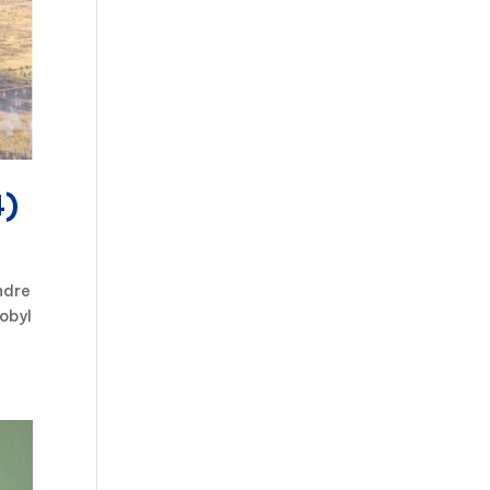
4)
ndre
nobyl